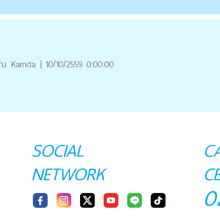
ุณ
Karnda
|
10/10/2559 0:00:00
SOCIAL
C
NETWORK
C
0