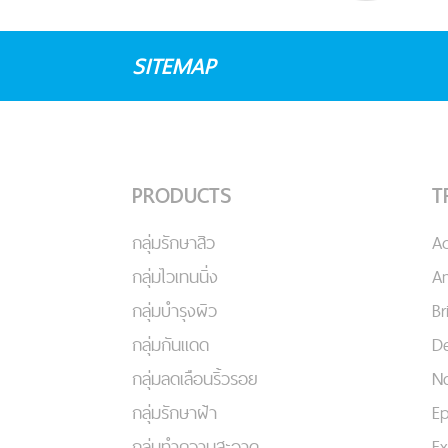
SITEMAP
PRODUCTS
T
กลุ่มรักษาสิว
A
กลุ่มไวเทนนิ่ง
An
กลุ่มบำรุงผิว
Br
กลุ่มกันแดด
De
กลุ่มลดเลือนริ้วรอย
No
กลุ่มรักษาฝ้า
Ep
กลุ่มทำความสะอาด
Ex