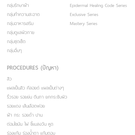
กลุ่มรักษาฝ้า
Epidermal Healing Code Series
กลุ่มทำความสะอาด
Exclusive Series
กลุ่มอาหารเสริม
Mastery Series
กลุ่มดูแลผิวกาย
กลุ่มชุดเซ็ต
กลุ่มอื่นๆ
PROCEDURES (ปัญหา)
สิว
แผลเป็นสิว คีลอยด์ แผลเป็นต่างๆ
ริ้วรอย รอยย่น ตีนกา ยกกระชับผิว
รอยแดง เส้นเลือดฟอย
ฝ้า กระ รอยดำ ปาน
ต่อมไขมัน ไฝ ขี้แมลงวัน หูด
ร่องแก้ม ร่องน้ำตา แก้มตอบ