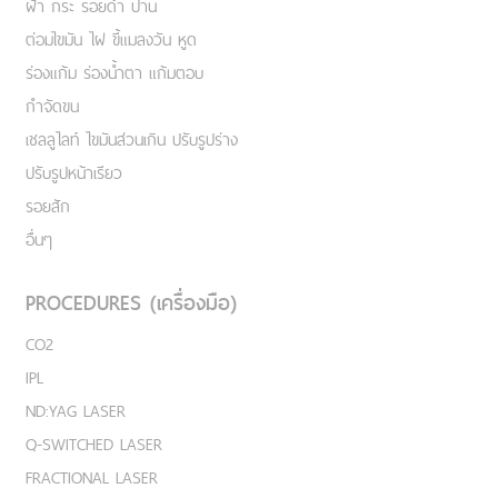
ฝ้า กระ รอยดำ ปาน
ต่อมไขมัน ไฝ ขี้แมลงวัน หูด
ร่องแก้ม ร่องน้ำตา แก้มตอบ
กำจัดขน
เชลลูไลท์ ไขมันส่วนเกิน ปรับรูปร่าง
ปรับรูปหน้าเรียว
รอยสัก
อื่นๆ
PROCEDURES (เครื่องมือ)
CO2
IPL
ND:YAG LASER
Q-SWITCHED LASER
FRACTIONAL LASER