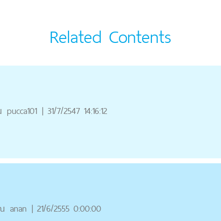
Related Contents
ณ
pucca101
|
31/7/2547 14:16:12
ุณ
anan
|
21/6/2555 0:00:00