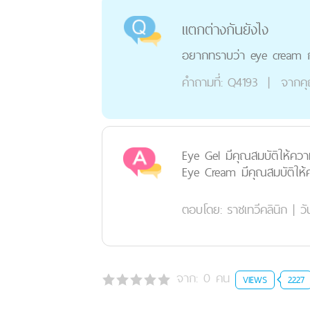
แตกต่างกันยังไง
อยากทราบว่า eye cream กั
คำถามที่:
Q4193
|
จากค
Eye Gel มีคุณสมบัติให้ความช
Eye Cream มีคุณสมบัติให้ค
ตอบโดย:
ราชเทวีคลินิก
|
วั
จาก:
0
คน
VIEWS
2227