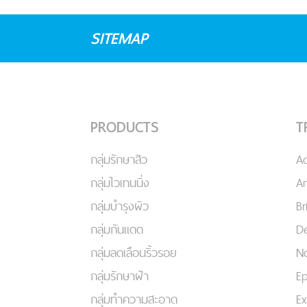
SITEMAP
PRODUCTS
T
กลุ่มรักษาสิว
A
กลุ่มไวเทนนิ่ง
An
กลุ่มบำรุงผิว
Br
กลุ่มกันแดด
De
กลุ่มลดเลือนริ้วรอย
No
กลุ่มรักษาฝ้า
Ep
กลุ่มทำความสะอาด
Ex