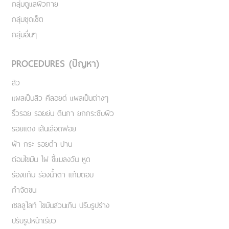
กลุ่มดูแลผิวกาย
กลุ่มชุดเซ็ต
กลุ่มอื่นๆ
PROCEDURES (ปัญหา)
สิว
แผลเป็นสิว คีลอยด์ แผลเป็นต่างๆ
ริ้วรอย รอยย่น ตีนกา ยกกระชับผิว
รอยแดง เส้นเลือดฟอย
ฝ้า กระ รอยดำ ปาน
ต่อมไขมัน ไฝ ขี้แมลงวัน หูด
ร่องแก้ม ร่องน้ำตา แก้มตอบ
กำจัดขน
เชลลูไลท์ ไขมันส่วนเกิน ปรับรูปร่าง
ปรับรูปหน้าเรียว