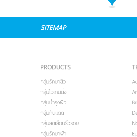
SITEMAP
PRODUCTS
T
กลุ่มรักษาสิว
A
กลุ่มไวเทนนิ่ง
An
กลุ่มบำรุงผิว
Br
กลุ่มกันแดด
De
กลุ่มลดเลือนริ้วรอย
No
กลุ่มรักษาฝ้า
Ep