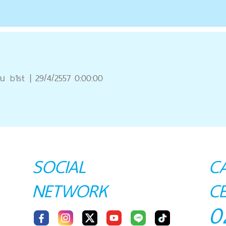
ุณ
b1st
|
29/4/2557 0:00:00
SOCIAL
C
NETWORK
C
0