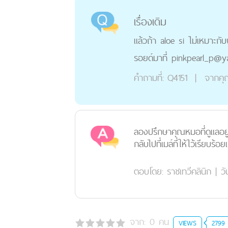
เรื่องเดิม
แล้วถ้า aloe si ไม่เหมาะกั
รอยด์มาที่ pinkpearl_p@y
คำถามที่:
Q4151
|
จากคุ
ลองปรึกษาคุณหมอที่ดูแลอยู่
กลับไปที่เมล์ที่ให้ไว้เรียบร้อย
ตอบโดย:
ราชเทวีคลินิก
|
วั
จาก:
0
คน
VIEWS
2799