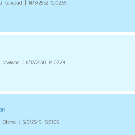
ณ
tanatud
|
14/3/2552 12:02:55
rawiwan
|
8/12/2550 14:02:29
tin
Ohmic
|
5/9/2549 15:21:05