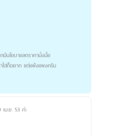
ิกมีนโยบายลดราคามั่งมั้ย
้าใสก็อยาก แต่แพ้งแพงครับ
0 เม.ย. 53 ค่ะ