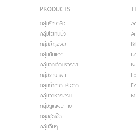
PRODUCTS
T
กลุ่มรักษาสิว
A
กลุ่มไวเทนนิ่ง
An
กลุ่มบำรุงผิว
Br
กลุ่มกันแดด
De
กลุ่มลดเลือนริ้วรอย
No
กลุ่มรักษาฝ้า
Ep
กลุ่มทำความสะอาด
Ex
กลุ่มอาหารเสริม
Ma
กลุ่มดูแลผิวกาย
กลุ่มชุดเซ็ต
กลุ่มอื่นๆ