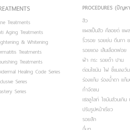
PROCEDURES (ปัญหา
REATMENTS
สิว
cne Treatments
แผลเป็นสิว คีลอยด์ แผล
ti Aging Treatments
ริ้วรอย รอยย่น ตีนกา 
ightening & Whitening
รอยแดง เส้นเลือดฟอย
rmatitis Treatments
ฝ้า กระ รอยดำ ปาน
urishing Treatments
ต่อมไขมัน ไฝ ขี้แมลงวัน
idermal Healing Code Series
ร่องแก้ม ร่องน้ำตา แก้
clusive Series
กำจัดขน
stery Series
เชลลูไลท์ ไขมันส่วนเกิน 
ปรับรูปหน้าเรียว
รอยสัก
อื่นๆ