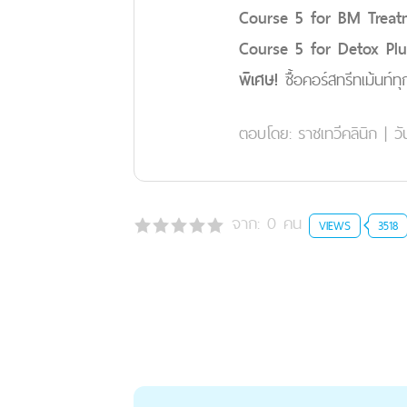
Course 5 for BM Trea
Course 5 for Detox Pl
พิเศษ!
ซื้อคอร์สทรีทเม้นท์ท
ตอบโดย:
ราชเทวีคลินิก
|
วั
จาก:
0
คน
VIEWS
3518