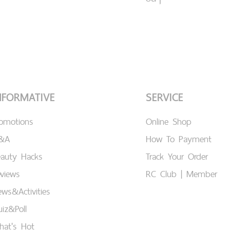
NFORMATIVE
SERVICE
romotions
Online Shop
&A
How To Payment
eauty Hacks
Track Your Order
views
RC Club | Member
ws&Activities
iz&Poll
hat's Hot