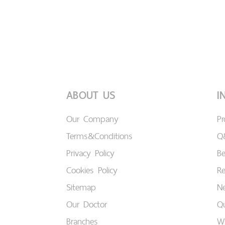
ABOUT US
I
Our Company
P
Terms&Conditions
Q
Privacy Policy
B
Cookies Policy
Re
Sitemap
Ne
Our Doctor
Qu
Branches
W