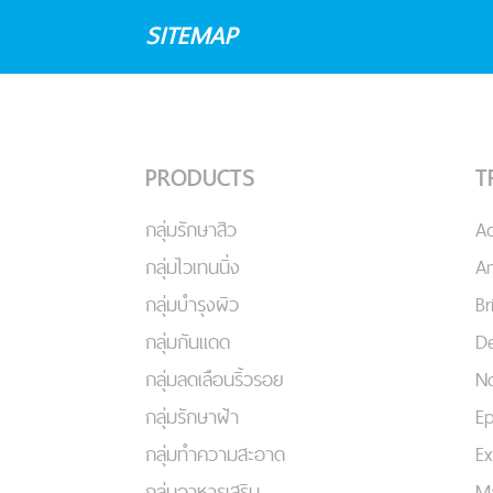
SITEMAP
PRODUCTS
T
กลุ่มรักษาสิว
A
กลุ่มไวเทนนิ่ง
An
กลุ่มบำรุงผิว
Br
กลุ่มกันแดด
De
กลุ่มลดเลือนริ้วรอย
No
กลุ่มรักษาฝ้า
Ep
กลุ่มทำความสะอาด
Ex
กลุ่มอาหารเสริม
Ma