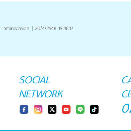
ณ
amineamide
|
20/4/2548 19:48:17
SOCIAL
C
NETWORK
C
0