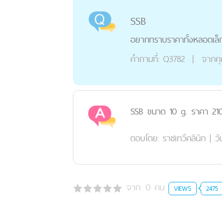
SSB
อยากทราบราคาทั้งหลอดเล็ก
คำถามที่:
Q3782
|
จากค
SSB ขนาด 10 g. ราคา 210
ตอบโดย:
ราชเทวีคลินิก
|
วั
จาก:
0
คน
VIEWS
2475