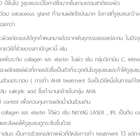
20 ปีขึ้นไป รูขุมขนจะมีโอกาสโตมากขึ้นตามธรรมชาติของผิว
ต่อม sebaceous gland ทำงานผลิตไขมันมาก โอกาสที่รูขุมขนกว้างก็จะม
อยกว่า
ผิวแต่ละแบบได้ถูกกำหนดมาแล้วจากพันธุกรรมของแต่ละคน ในปัจจุบันน
ายวิธีที่ช่วยบรรเทาปัญหานี้ เช่น
่วยเพิ่มระดับ collagen และ elastin ในผิว เช่น กลุ่มวิตามิน C, retino
ลัดเซลล์ผิวที่ตายแล้วซึ่งเป็นตัวที่จะอุดตันในรูขุมขนและทำให้รูขุมขน
นส่วนประกอบ ( การทำ AHA treatment จึงเป็นวิธีหนึ่งในการแก้ไขป
่ผสม salicylic acid ซึ่งทำงานคล้ายในกลุ่ม AHA
il control เพื่อควบคุมการผลิตน้ำมันส่วนเกิน
ุ้น collagen และ elastin ใต้ผิว เช่น Nd:YAG LASER , IPL เป็นต้น col
้นและส่งผลให้รูขุมขนดูกระชับขึ้นด้วย
เสมอ เป็นการช่วยคงสภาพผิวที่ดีหลังการทำ treatment ไว้ แต่การท