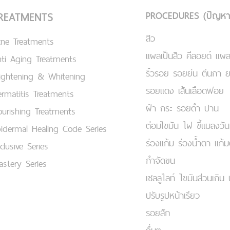
PROCEDURES (ปัญหา
REATMENTS
สิว
cne Treatments
แผลเป็นสิว คีลอยด์ แผล
ti Aging Treatments
ริ้วรอย รอยย่น ตีนกา 
ightening & Whitening
รอยแดง เส้นเลือดฟอย
rmatitis Treatments
ฝ้า กระ รอยดำ ปาน
urishing Treatments
ต่อมไขมัน ไฝ ขี้แมลงวัน
idermal Healing Code Series
ร่องแก้ม ร่องน้ำตา แก้
clusive Series
กำจัดขน
stery Series
เชลลูไลท์ ไขมันส่วนเกิน 
ปรับรูปหน้าเรียว
รอยสัก