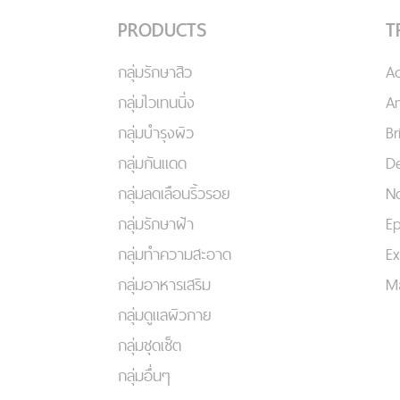
PRODUCTS
T
กลุ่มรักษาสิว
A
กลุ่มไวเทนนิ่ง
An
กลุ่มบำรุงผิว
Br
กลุ่มกันแดด
De
กลุ่มลดเลือนริ้วรอย
No
กลุ่มรักษาฝ้า
Ep
กลุ่มทำความสะอาด
Ex
กลุ่มอาหารเสริม
Ma
กลุ่มดูแลผิวกาย
กลุ่มชุดเซ็ต
กลุ่มอื่นๆ