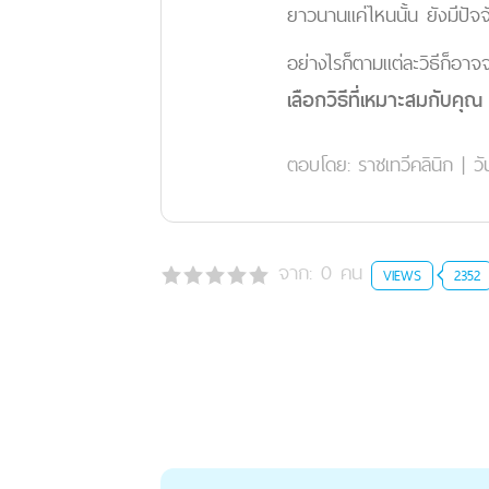
ยาวนานแค่ไหนนั้น ยังมีปัจ
อย่างไรก็ตามแต่ละวิธีก็อาจ
เลือกวิธีที่เหมาะสมกับค
ตอบโดย:
ราชเทวีคลินิก
|
วั
จาก:
0
คน
VIEWS
2352