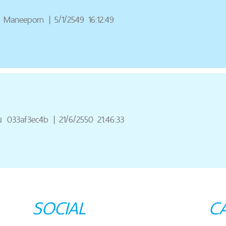
Maneeporn
|
5/1/2549 16:12:49
ณ
033af3ec4b
|
21/6/2550 21:46:33
SOCIAL
C