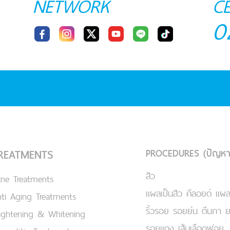
NETWORK
C
0
PROCEDURES (ปัญหา
REATMENTS
สิว
cne Treatments
แผลเป็นสิว คีลอยด์ แผล
ti Aging Treatments
ริ้วรอย รอยย่น ตีนกา 
ightening & Whitening
รอยแดง เส้นเลือดฟอย