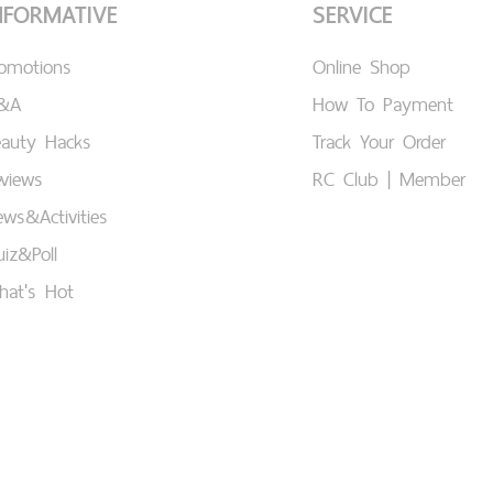
NFORMATIVE
SERVICE
romotions
Online Shop
&A
How To Payment
eauty Hacks
Track Your Order
views
RC Club | Member
ws&Activities
iz&Poll
hat's Hot