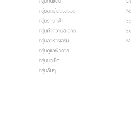
กลุ่มกันแดด
De
กลุ่มลดเลือนริ้วรอย
No
กลุ่มรักษาฝ้า
Ep
กลุ่มทำความสะอาด
Ex
กลุ่มอาหารเสริม
Ma
กลุ่มดูแลผิวกาย
กลุ่มชุดเซ็ต
กลุ่มอื่นๆ