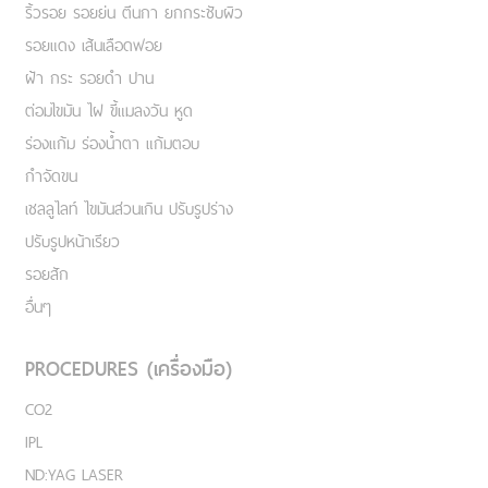
ริ้วรอย รอยย่น ตีนกา ยกกระชับผิว
รอยแดง เส้นเลือดฟอย
ฝ้า กระ รอยดำ ปาน
ต่อมไขมัน ไฝ ขี้แมลงวัน หูด
ร่องแก้ม ร่องน้ำตา แก้มตอบ
กำจัดขน
เชลลูไลท์ ไขมันส่วนเกิน ปรับรูปร่าง
ปรับรูปหน้าเรียว
รอยสัก
อื่นๆ
PROCEDURES (เครื่องมือ)
CO2
IPL
ND:YAG LASER