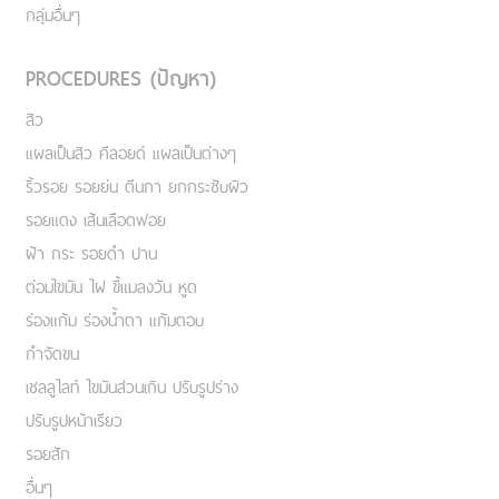
กลุ่มอื่นๆ
PROCEDURES (ปัญหา)
สิว
แผลเป็นสิว คีลอยด์ แผลเป็นต่างๆ
ริ้วรอย รอยย่น ตีนกา ยกกระชับผิว
รอยแดง เส้นเลือดฟอย
ฝ้า กระ รอยดำ ปาน
ต่อมไขมัน ไฝ ขี้แมลงวัน หูด
ร่องแก้ม ร่องน้ำตา แก้มตอบ
กำจัดขน
เชลลูไลท์ ไขมันส่วนเกิน ปรับรูปร่าง
ปรับรูปหน้าเรียว
รอยสัก
อื่นๆ