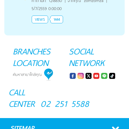
คำถามที่:
Q18830
|
จากคุณ
zomzomza
|
5/7/2559 0:00:00
VIEWS
1444
BRANCHES
SOCIAL
LOCATION
NETWORK
CALL
CENTER
02 251 5588
SITEMAP