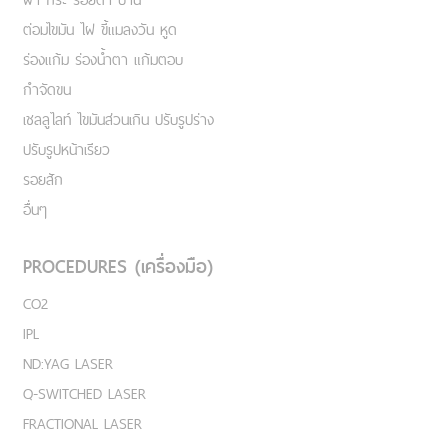
ต่อมไขมัน ไฝ ขี้แมลงวัน หูด
ร่องแก้ม ร่องน้ำตา แก้มตอบ
กำจัดขน
เชลลูไลท์ ไขมันส่วนเกิน ปรับรูปร่าง
ปรับรูปหน้าเรียว
รอยสัก
อื่นๆ
PROCEDURES (เครื่องมือ)
CO2
IPL
ND:YAG LASER
Q-SWITCHED LASER
FRACTIONAL LASER