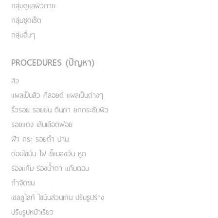
กลุ่มดูแลผิวกาย
กลุ่มชุดเซ็ต
กลุ่มอื่นๆ
PROCEDURES (ปัญหา)
สิว
แผลเป็นสิว คีลอยด์ แผลเป็นต่างๆ
ริ้วรอย รอยย่น ตีนกา ยกกระชับผิว
รอยแดง เส้นเลือดฟอย
ฝ้า กระ รอยดำ ปาน
ต่อมไขมัน ไฝ ขี้แมลงวัน หูด
ร่องแก้ม ร่องน้ำตา แก้มตอบ
กำจัดขน
เชลลูไลท์ ไขมันส่วนเกิน ปรับรูปร่าง
ปรับรูปหน้าเรียว