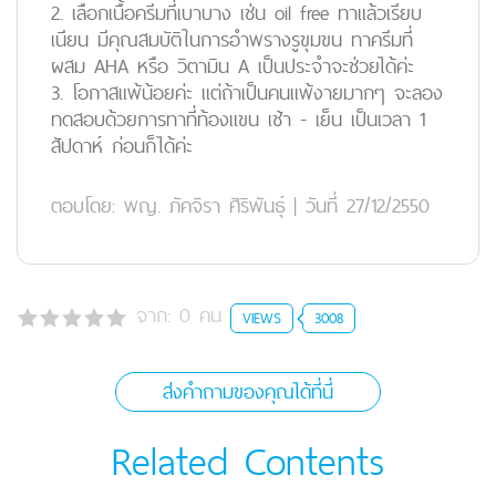
2. เลือกเนื้อครีมที่เบาบาง เช่น oil free ทาแล้วเรียบ
เนียน มีคุณสมบัติในการอำพรางรูขุมขน ทาครีมที่
ผสม AHA หรือ วิตามิน A เป็นประจำจะช่วยได้ค่ะ
3. โอกาสแพ้น้อยค่ะ แต่ถ้าเป็นคนแพ้งายมากๆ จะลอง
ทดสอบด้วยการทาที่ท้องแขน เช้า - เย็น เป็นเวลา 1
สัปดาห์ ก่อนก็ได้ค่ะ
ตอบโดย:
พญ. ภัคจิรา ศิริพันธุ์
|
วันที่ 27/12/2550
จาก:
0
คน
VIEWS
3008
ส่งคำถามของคุณได้ที่นี่
Related Contents