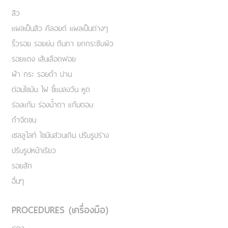
สิว
แผลเป็นสิว คีลอยด์ แผลเป็นต่างๆ
ริ้วรอย รอยย่น ตีนกา ยกกระชับผิว
รอยแดง เส้นเลือดฟอย
ฝ้า กระ รอยดำ ปาน
ต่อมไขมัน ไฝ ขี้แมลงวัน หูด
ร่องแก้ม ร่องน้ำตา แก้มตอบ
กำจัดขน
เชลลูไลท์ ไขมันส่วนเกิน ปรับรูปร่าง
ปรับรูปหน้าเรียว
รอยสัก
อื่นๆ
PROCEDURES (เครื่องมือ)