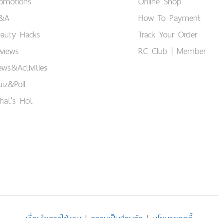
romotions
Online Shop
&A
How To Payment
eauty Hacks
Track Your Order
views
RC Club | Member
ws&Activities
iz&Poll
hat's Hot