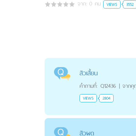
จาก:
0
คน
VIEWS
3552
สิวเสี้ยน
คำถามที่:
Q12436
|
จากค
VIEWS
2804
สิวผด