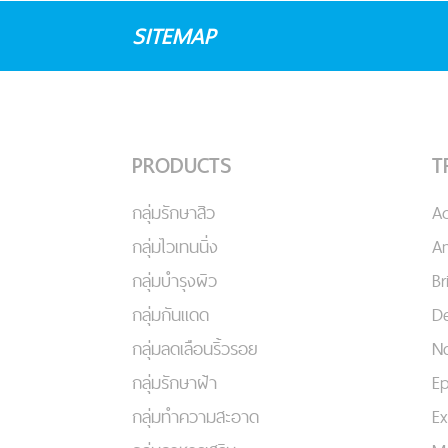
SITEMAP
PRODUCTS
T
กลุ่มรักษาสิว
A
กลุ่มไวเทนนิ่ง
An
กลุ่มบำรุงผิว
Br
กลุ่มกันแดด
De
กลุ่มลดเลือนริ้วรอย
No
กลุ่มรักษาฝ้า
Ep
กลุ่มทำความสะอาด
Ex