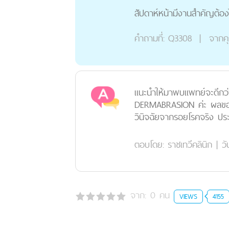
สัปดาห์หน้ามีงานสำคัญต้อ
คำถามที่:
Q3308
|
จากค
แนะนำให้มาพบแพทย์จะดีกว่า
DERMABRASION ค่ะ ผลของกา
วินิจฉัยจากรอยโรคจริง ประเ
ตอบโดย:
ราชเทวีคลินิก
|
วั
จาก:
0
คน
VIEWS
4155