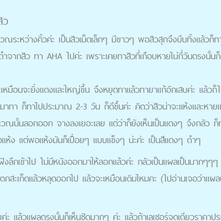
ิว
ริเวณระหว่างคิ้วค่ะ เป็นสิวเม็ดเล็กๆ มีขาวๆ พอสิวสุกจึงบีบทิ้งแล้วก็
จากสิว ทา AHA ไปค่ะ เพราะเคยทาสิวที่เกือบหายไม่กี่วันตรงนั้นก
ราะเหมือนจะยิ่งแดงและใหญ่ขึ้น จึงหยุดทาแล้วทายาแก้อักเสบค่ะ แ
มาทา ก็ทาไปประมาณ 2-3 วัน ก็ดีขึ้นค่ะ คิดว่าสิวน่าจะแห้งและหาย
เวณนั้นลอกออก จางลงเยอะเลย แต่ว่าก็ยังเห็นเป็นแดงๆ จึงกลัว ก็ทา
แห้ง แต่พอแห้งมันก็เปื่อยๆ แบบแข็งๆ น่ะค่ะ เป็นสีแดงๆ ดำๆ
ฝังลึกเข้าไป ไม่มีหนังออกมาให้ลอกแล้วค่ะ กลัวเป็นแผลเป็นมากๆๆๆ 
ันตกสะเก็ดแล้วหลุดออกไป แล้วจะเหมือนเดิมไหมคะ (ไปอ่านเจอว่าแผ
ค่ะ แล้วแผลตรงนั้นก็เห็นชัดมากๆ ค่ะ แล้วถ้าเลเซอร์จุดเดียวราคาป