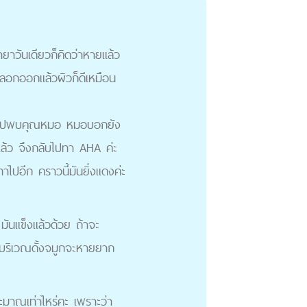
ทายาวันเดียวก็คิดว่าหายแล้ว
็ลอกออกแล้วผิวก็ดีเหมือน
ล้วก็ไปพบคุณหมอ หมอบอกยัง
แล้ว จึงกลับไปทา AHA ค่ะ
ไปอีก คราวนี้มันยิ่งแดงค่ะ
มันแข็งแล้วด้วย ถ้าจะ
ลบริเวณดั้งจมูกจะหายยาก
ระมาณเท่าไหร่คะ เพราะว่า