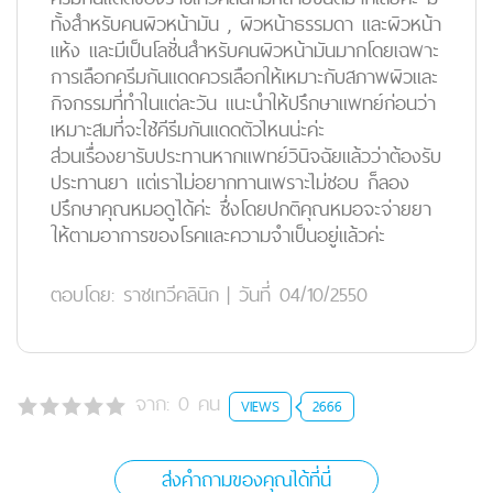
ทั้งสำหรับคนผิวหน้ามัน , ผิวหน้าธรรมดา และผิวหน้า
แห้ง และมีเป็นโลชั่นสำหรับคนผิวหน้ามันมากโดยเฉพาะ
การเลือกครีมกันแดดควรเลือกให้เหมาะกับสภาพผิวและ
กิจกรรมที่ทำในแต่ละวัน แนะนำให้ปรึกษาแพทย์ก่อนว่า
เหมาะสมที่จะใช้คีรีมกันแดดตัวไหนน่ะค่ะ
ส่วนเรื่องยารับประทานหากแพทย์วินิจฉัยแล้วว่าต้องรับ
ประทานยา แต่เราไม่อยากทานเพราะไม่ชอบ ก็ลอง
ปรึกษาคุณหมอดูได้ค่ะ ซึ่งโดยปกติคุณหมอจะจ่ายยา
ให้ตามอาการของโรคและความจำเป็นอยู่แล้วค่ะ
ตอบโดย:
ราชเทวีคลินิก
|
วันที่ 04/10/2550
จาก:
0
คน
VIEWS
2666
ส่งคำถามของคุณได้ที่นี่