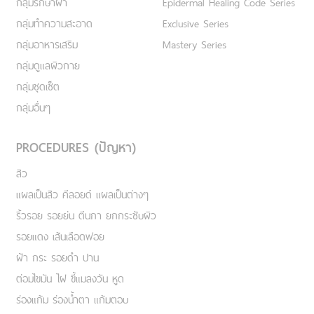
กลุ่มรักษาฝ้า
Epidermal Healing Code Series
กลุ่มทำความสะอาด
Exclusive Series
กลุ่มอาหารเสริม
Mastery Series
กลุ่มดูแลผิวกาย
กลุ่มชุดเซ็ต
กลุ่มอื่นๆ
PROCEDURES (ปัญหา)
สิว
แผลเป็นสิว คีลอยด์ แผลเป็นต่างๆ
ริ้วรอย รอยย่น ตีนกา ยกกระชับผิว
รอยแดง เส้นเลือดฟอย
ฝ้า กระ รอยดำ ปาน
ต่อมไขมัน ไฝ ขี้แมลงวัน หูด
ร่องแก้ม ร่องน้ำตา แก้มตอบ