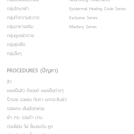
กลุ่มรักษาฝ้า
Epidermal Healing Code Series
กลุ่มทำความสะอาด
Exclusive Series
กลุ่มอาหารเสริม
Mastery Series
กลุ่มดูแลผิวกาย
กลุ่มชุดเซ็ต
กลุ่มอื่นๆ
PROCEDURES (ปัญหา)
สิว
แผลเป็นสิว คีลอยด์ แผลเป็นต่างๆ
ริ้วรอย รอยย่น ตีนกา ยกกระชับผิว
รอยแดง เส้นเลือดฟอย
ฝ้า กระ รอยดำ ปาน
ต่อมไขมัน ไฝ ขี้แมลงวัน หูด