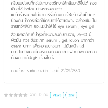
ครีมแบบไหนก็คงไม่สามารถรักษาให้กลับมาดีขึ้นได้ ควร
เลือกใช้ botox น่าจะตรงจุดกว่า
แต่ถ้าริ้วรอยยังไม่มาก หรือต้องการใช้ครีมเพื่อเป็นการ
ป้องกัน ก็ควรเลือกใช้ครีมทาใต้ตาเฉพาะ อย่างเช่น ใน
ราชเทวีคลินิก ขอแนะนำให้ใช้ eye serum , eye gel
ส่วนผลิตภัณฑ์บำรุงที่เหมาะสมกับคนอายุ 25-30 ปี
ผิวมัน ควรใช้ประเภท serum , gel, lotion มากกว่า
cream นะคะ เพื่อความบางเบา ไม่มันหน้า แต่
คุณสมบัติของเนื้อครีมคงต้องคุยกับแพทย์ที่พบอีกทีว่า
ต้องการแก้ปัญหาเรื่องใดค่ะ
ตอบโดย:
ราชเทวีคลินิก
|
วันที่ 21/09/2550
จาก:
0
คน
VIEWS
2857