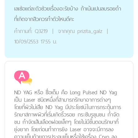
เลเซ่อแต่ละตัวช่วยเรื่องอะรัยบ้าง ถ้าเน้นเปนลบรอยดำ
ที่เกิดจากสิวควรทำตัวไหนดีคะ
คำถามที่:
Q3219
|
จากคุณ
prizita_galz
|
10/09/2553 17:55 น.
ND YAG หรือ ชื่อเต็ม คือ Long Pulsed ND Yag
เป็น Laser ชนิดหนึ่งที่สามารถรักษาอาการต่างๆ
โดยที่ผิวไม่เสีย ND Yag มีประโยชน์ในการกระตุ้นการ
รักษาสภาพผิวที่เริ่มเกิดริ้วรอย กระชับรูขุมขน กำจัด
ขน กำจัดเส้นเลือดฝอยเล็กๆ โดยไม่มีขั้นตอนรักษาที่
ยุ่งยาก โดยก่อนทำการยิง Laser อาจจะมีการลง
ความเย็นด้วยการประคบเย็นหรื่อใช้เครื่อง Cryo ลง