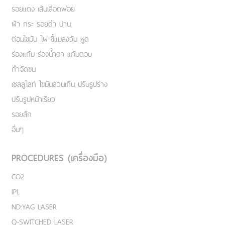
รอยแดง เส้นเลือดฟอย
ฝ้า กระ รอยดำ ปาน
ต่อมไขมัน ไฝ ขี้แมลงวัน หูด
ร่องแก้ม ร่องน้ำตา แก้มตอบ
กำจัดขน
เชลลูไลท์ ไขมันส่วนเกิน ปรับรูปร่าง
ปรับรูปหน้าเรียว
รอยสัก
อื่นๆ
PROCEDURES (เครื่องมือ)
CO2
IPL
ND:YAG LASER
Q-SWITCHED LASER