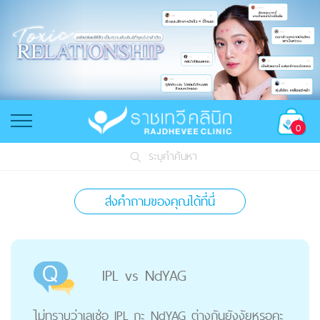
0
ระบุคำค้นหา
ส่งคำถามของคุณได้ที่นี่
IPL vs NdYAG
ไม่ทราบว่าเลเซ่อ IPL กะ NdYAG ต่างกันยังงัยหรอคะ