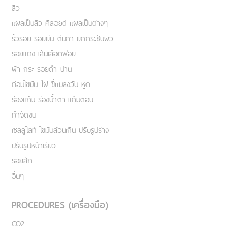
สิว
แผลเป็นสิว คีลอยด์ แผลเป็นต่างๆ
ริ้วรอย รอยย่น ตีนกา ยกกระชับผิว
รอยแดง เส้นเลือดฟอย
ฝ้า กระ รอยดำ ปาน
ต่อมไขมัน ไฝ ขี้แมลงวัน หูด
ร่องแก้ม ร่องน้ำตา แก้มตอบ
กำจัดขน
เชลลูไลท์ ไขมันส่วนเกิน ปรับรูปร่าง
ปรับรูปหน้าเรียว
รอยสัก
อื่นๆ
PROCEDURES (เครื่องมือ)
CO2