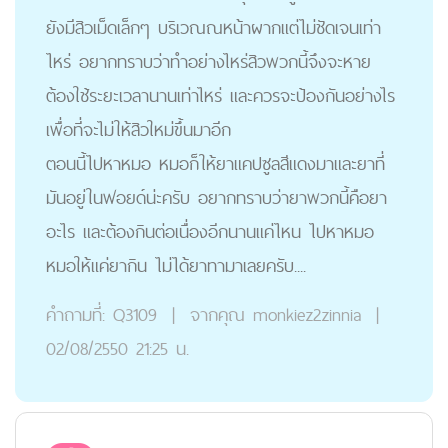
ยังมีสิวเม็ดเล็กๆ บริเวณณหน้าผากแต่ไม่ชัดเจนเท่า
ไหร่ อยากทราบว่าทำอย่างไหร่สิวพวกนี้จึงจะหาย
ต้องใช้ระยะเวลานานเท่าไหร่ และควรจะป้องกันอย่างไร
เพื่อที่จะไม่ให้สิวใหม่ขึ้นมาอีก
ตอนนี้ไปหาหมอ หมอก็ให้ยาแคปซูลสีแดงมาและยาที่
มันอยู่ในฟอยด์น่ะครับ อยากทราบว่ายาพวกนี้คือยา
อะไร และต้องกินต่อเนื่องอีกนานแค่ไหน ไปหาหมอ
หมอให้แค่ยากิน ไม่ได้ยาทามาเลยครับ....
คำถามที่:
Q3109
|
จากคุณ
monkiez2zinnia
|
02/08/2550 21:25 น.