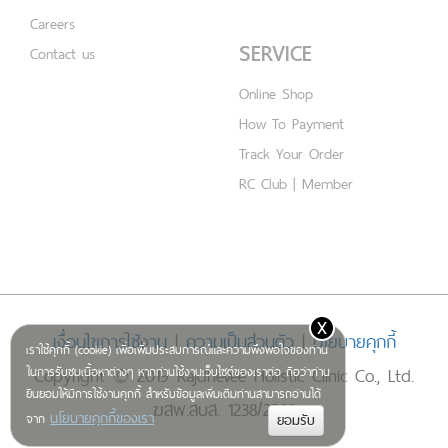
Careers
SERVICE
Contact us
Online Shop
How To Payment
Track Your Order
RC Club | Member
x
เงื่อนไขการใช้งาน
|
ความเป็นส่วนตัว
|
นโยบายคุกกี้
เราใช้คุกกี้ (cookie) เพื่อเพิ่มประสบการณ์และความพึงพอใจของท่าน
Copyright © 2019 Rajdhevee Holistic Clinic Co., Ltd.
ในการรับชมเนื้อหาต่างๆ หากท่านใช้งานเว็บไซต์ของเราต่อ ถือว่าท่าน
ยินยอมให้มีการใช้งานคุกกี้ สำหรับข้อมูลเพิ่มเติมท่านสามารถอ่านได้
ฆสพ.สบส. 1238/2562
นโยบายคุกกี้ของเรา
จาก