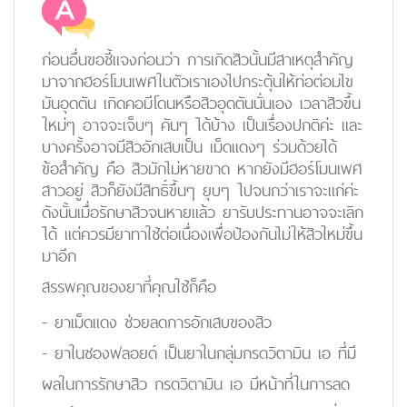
ก่อนอื่นขอชี้แจงก่อนว่า การเกิดสิวนั้นมีสาเหตุสำคัญ
มาจากฮอร์โมนเพศในตัวเราเองไปกระตุ้นให้ท่อต่อมไข
มันอุดตัน เกิดคอมีโดนหรือสิวอุดตันนั่นเอง เวลาสิวขึ้น
ใหม่ๆ อาจจะเจ็บๆ คันๆ ได้บ้าง เป็นเรื่องปกติค่ะ และ
บางครั้งอาจมีสิวอักเสบเป็น เม็ดแดงๆ ร่วมด้วยได้
ข้อสำคัญ คือ สิวมักไม่หายขาด หากยังมีฮอร์โมนเพศ
สาวอยู่ สิวก็ยังมีสิทธิ์ขึ้นๆ ยุบๆ ไปจนกว่าเราจะแก่ค่ะ
ดังนั้นเมื่อรักษาสิวจนหายแล้ว ยารับประทานอาจจะเลิก
ได้ แต่ควรมียาทาใช้ต่อเนื่องเพื่อป้องกันไม่ให้สิวใหม่ขึ้น
มาอีก
สรรพคุณของยาที่คุณใช้ก็คือ
- ยาเม็ดแดง ช่วยลดการอักเสบของสิว
- ยาในซองฟลอยด์ เป็นยาในกลุ่มกรดวิตามิน เอ ที่มี
ผลในการรักษาสิว กรดวิตามิน เอ มีหน้าที่ในการลด