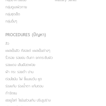
กลุ่มดูแลผิวกาย
กลุ่มชุดเซ็ต
กลุ่มอื่นๆ
PROCEDURES (ปัญหา)
สิว
แผลเป็นสิว คีลอยด์ แผลเป็นต่างๆ
ริ้วรอย รอยย่น ตีนกา ยกกระชับผิว
รอยแดง เส้นเลือดฟอย
ฝ้า กระ รอยดำ ปาน
ต่อมไขมัน ไฝ ขี้แมลงวัน หูด
ร่องแก้ม ร่องน้ำตา แก้มตอบ
กำจัดขน
เชลลูไลท์ ไขมันส่วนเกิน ปรับรูปร่าง