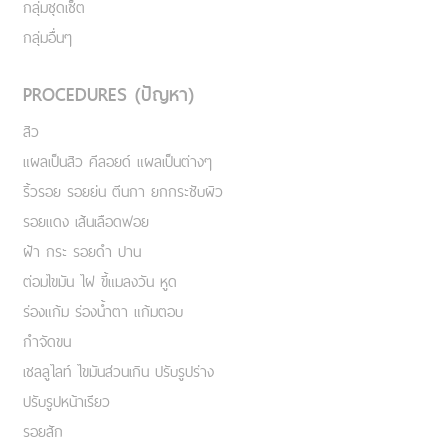
กลุ่มชุดเซ็ต
กลุ่มอื่นๆ
PROCEDURES (ปัญหา)
สิว
แผลเป็นสิว คีลอยด์ แผลเป็นต่างๆ
ริ้วรอย รอยย่น ตีนกา ยกกระชับผิว
รอยแดง เส้นเลือดฟอย
ฝ้า กระ รอยดำ ปาน
ต่อมไขมัน ไฝ ขี้แมลงวัน หูด
ร่องแก้ม ร่องน้ำตา แก้มตอบ
กำจัดขน
เชลลูไลท์ ไขมันส่วนเกิน ปรับรูปร่าง
ปรับรูปหน้าเรียว
รอยสัก