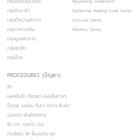
กลุ่มลดเลือนริ้วรอย
Nourishing Treatments
กลุ่มรักษาฝ้า
Epidermal Healing Code Series
กลุ่มทำความสะอาด
Exclusive Series
กลุ่มอาหารเสริม
Mastery Series
กลุ่มดูแลผิวกาย
กลุ่มชุดเซ็ต
กลุ่มอื่นๆ
PROCEDURES (ปัญหา)
สิว
แผลเป็นสิว คีลอยด์ แผลเป็นต่างๆ
ริ้วรอย รอยย่น ตีนกา ยกกระชับผิว
รอยแดง เส้นเลือดฟอย
ฝ้า กระ รอยดำ ปาน
ต่อมไขมัน ไฝ ขี้แมลงวัน หูด