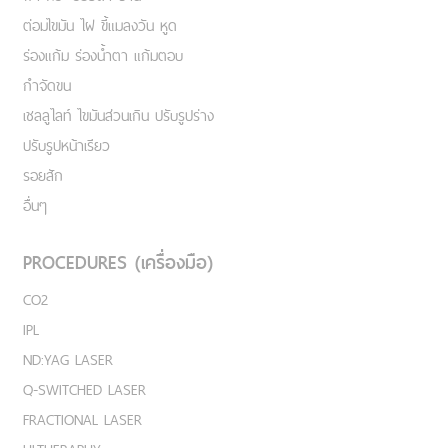
ต่อมไขมัน ไฝ ขี้แมลงวัน หูด
ร่องแก้ม ร่องน้ำตา แก้มตอบ
กำจัดขน
เชลลูไลท์ ไขมันส่วนเกิน ปรับรูปร่าง
ปรับรูปหน้าเรียว
รอยสัก
อื่นๆ
PROCEDURES (เครื่องมือ)
CO2
IPL
ND:YAG LASER
Q-SWITCHED LASER
FRACTIONAL LASER