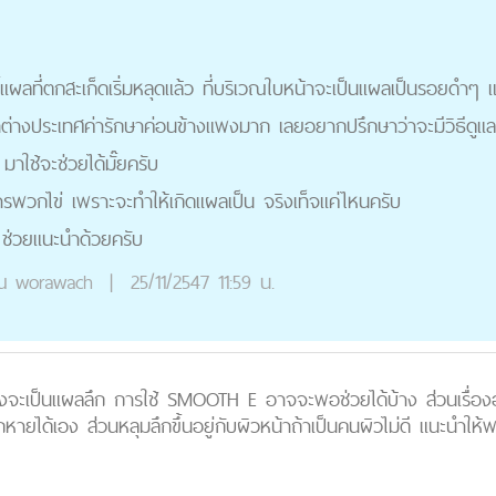
้แผลที่ตกสะเก็ดเริ่มหลุดแล้ว ที่บริเวณใบหน้าจะเป็นแผลเป็นรอยดำๆ
ี่ต่างประเทศค่ารักษาค่อนข้างแพงมาก เลยอยากปรึกษาว่าจะมีวิธีดูแ
 มาใช้จะช่วยได้มั๊ยครับ
พวกไข่ เพราะจะทำให้เกิดแผลเป็น จริงเท็จแค่ไหนครับ
 ช่วยแนะนำด้วยครับ
ณ
worawach
|
25/11/2547 11:59 น.
างจะเป็นแผลลึก การใช้ SMOOTH E อาจจะพอช่วยได้บ้าง ส่วนเรื่องอา
ยได้เอง ส่วนหลุมลึกขึ้นอยู่กับผิวหน้าถ้าเป็นคนผิวไม่ดี แนะนำให้