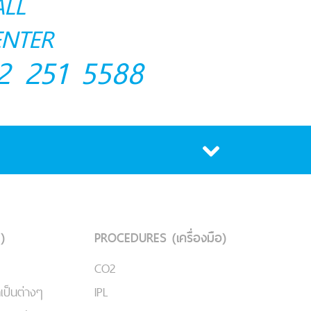
ALL
ENTER
2 251 5588
)
PROCEDURES (เครื่องมือ)
CO2
เป็นต่างๆ
IPL