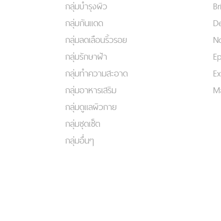
กลุ่มบำรุงผิว
Br
กลุ่มกันแดด
De
กลุ่มลดเลือนริ้วรอย
No
กลุ่มรักษาฝ้า
Ep
กลุ่มทำความสะอาด
Ex
กลุ่มอาหารเสริม
Ma
กลุ่มดูแลผิวกาย
กลุ่มชุดเซ็ต
กลุ่มอื่นๆ