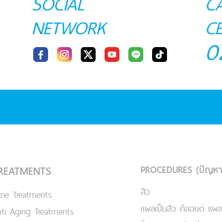
SOCIAL
C
NETWORK
C
0
PROCEDURES (ปัญหา
REATMENTS
สิว
cne Treatments
แผลเป็นสิว คีลอยด์ แผล
ti Aging Treatments