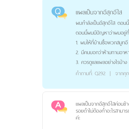
แผลเป็นจากอีสุกอีใส
ผมกำลังเป็นอีสุกอีใส ตอนนี
ตอนนี้ผมมีปัญหาว่าผมอยู่ท
1. ผมให้ที่บ้านซื้อพวกสมูทอี
2. มีคนบอกว่าห้ามทานอาหาร
3. ควรดูแลแผลอย่างไรบ้าง
คำถามที่:
Q292
|
จากคุ
แผลเป็นจากอีสุกอีใสค่อนข้
รอยดำไม่ต้องทำอะไรสามารถหา
ค่ะ