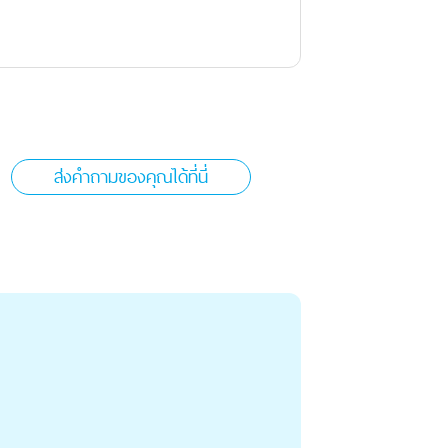
ส่งคำถามของคุณได้ที่นี่