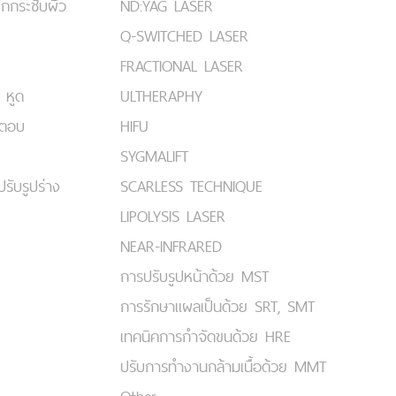
ยกกระชับผิว
ND:YAG LASER
Q-SWITCHED LASER
FRACTIONAL LASER
 หูด
ULTHERAPHY
มตอบ
HIFU
SYGMALIFT
ปรับรูปร่าง
SCARLESS TECHNIQUE
LIPOLYSIS LASER
NEAR-INFRARED
การปรับรูปหน้าด้วย MST
การรักษาแผลเป็นด้วย SRT, SMT
เทคนิคการกำจัดขนด้วย HRE
ปรับการทำงานกล้ามเนื้อด้วย MMT