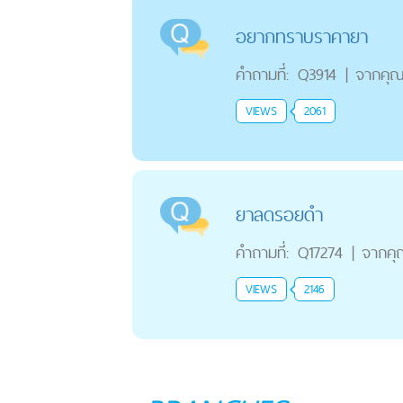
อยากทราบราคายา
คำถามที่:
Q3914
|
จากคุ
VIEWS
2061
ยาลดรอยดำ
คำถามที่:
Q17274
|
จากคุ
VIEWS
2146