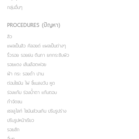
กลุ่มอื่นๆ
PROCEDURES (ปัญหา)
สิว
แผลเป็นสิว คีลอยด์ แผลเป็นต่างๆ
ริ้วรอย รอยย่น ตีนกา ยกกระชับผิว
รอยแดง เส้นเลือดฟอย
ฝ้า กระ รอยดำ ปาน
ต่อมไขมัน ไฝ ขี้แมลงวัน หูด
ร่องแก้ม ร่องน้ำตา แก้มตอบ
กำจัดขน
เชลลูไลท์ ไขมันส่วนเกิน ปรับรูปร่าง
ปรับรูปหน้าเรียว
รอยสัก
อื่นๆ