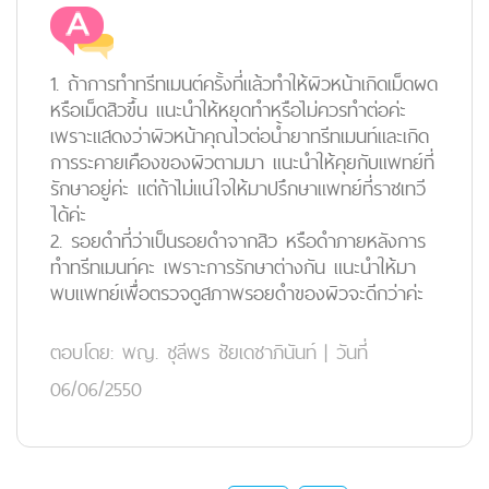
1. ถ้าการทำทรีทเมนต์ครั้งที่แล้วทำให้ผิวหน้าเกิดเม็ดผด
หรือเม็ดสิวขึ้น แนะนำให้หยุดทำหรือไม่ควรทำต่อค่ะ
เพราะแสดงว่าผิวหน้าคุณไวต่อน้ำยาทรีทเมนท์และเกิด
การระคายเคืองของผิวตามมา แนะนำให้คุยกับแพทย์ที่
รักษาอยู่ค่ะ แต่ถ้าไม่แน่ใจให้มาปรึกษาแพทย์ที่ราชเทวี
ได้ค่ะ
2. รอยดำที่ว่าเป็นรอยดำจากสิว หรือดำภายหลังการ
ทำทรีทเมนท์คะ เพราะการรักษาต่างกัน แนะนำให้มา
พบแพทย์เพื่อตรวจดูสภาพรอยดำของผิวจะดีกว่าค่ะ
ตอบโดย:
พญ. ชุลีพร ชัยเดชาภินันท์
|
วันที่
06/06/2550