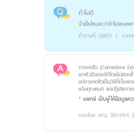
ทำไงดี
จำเป็นไหมคะว่าถ้าไปพบแพทย์
คำถามที่:
Q2873
|
จากค
การกดสิว (Comedone Extra
เอาหัวสิวออกได้โดยไม่ชอกช้
แต่การกดสิวเป็นวิธีที่เจ็บ
แจ้งคุณหมอ ขอปฏิเสธการกด
* แพทย์ เป็นผู้ให้ข้อมูลค
ตอบโดย:
พญ. สิร์ดาภัทร์ รุ