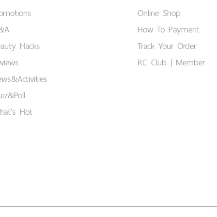
romotions
Online Shop
&A
How To Payment
eauty Hacks
Track Your Order
views
RC Club | Member
ws&Activities
iz&Poll
hat's Hot