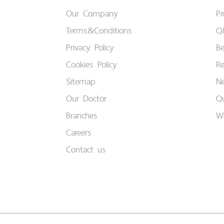
Our Company
P
Terms&Conditions
Q
Privacy Policy
B
Cookies Policy
Re
Sitemap
Ne
Our Doctor
Qu
Branches
W
Careers
Contact us