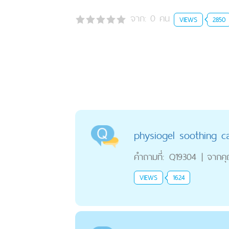
จาก:
0
คน
VIEWS
2850
physiogel soothing c
คำถามที่:
Q19304
|
จากค
VIEWS
1624