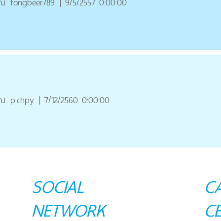
ุณ
fongbeer789
|
9/5/2557 0:00:00
ุณ
p.chpy
|
7/12/2560 0:00:00
SOCIAL
C
NETWORK
C