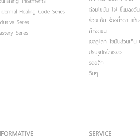
urishing Treatments
ต่อมไขมัน ไฝ ขี้แมลงวัน
idermal Healing Code Series
ร่องแก้ม ร่องน้ำตา แก้
clusive Series
กำจัดขน
stery Series
เชลลูไลท์ ไขมันส่วนเกิน 
ปรับรูปหน้าเรียว
รอยสัก
อื่นๆ
NFORMATIVE
SERVICE