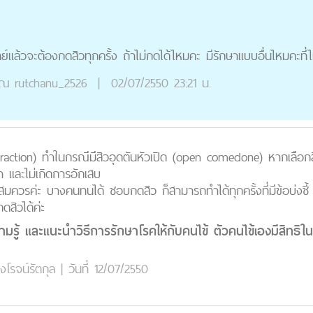
แล้วจะต้องกดสิวทุกครั้ง ถ้าไม่กดได้ไหมคะ มีรักษาแบบอื่นไหมคะที่
ุณ
rutchanu_2526
|
02/07/2550 23:21 น.
ction) ทำในกรณีมีสิวอุดตันหัวเปิด (open comedone) หากเลือกสิ
ำ และไม่เกิดการอักเสบ
พอสมควรค่ะ บางคนทนได้ ชอบกดสิว ก็สามารถทำได้ทุกครั้งที่มีข้อบ่งชี
สิวได้ค่ะ
วามรู้ และแนะนำวิธีการรักษาโรคให้กับคนไข้ ตัวคนไข้เองมีสิทธิ
่งโรจน์รัตกุล
|
วันที่ 12/07/2550