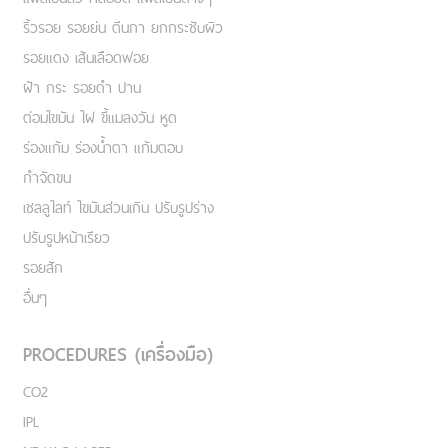
ริ้วรอย รอยย่น ตีนกา ยกกระชับผิว
รอยแดง เส้นเลือดฟอย
ฝ้า กระ รอยดำ ปาน
ต่อมไขมัน ไฝ ขี้แมลงวัน หูด
ร่องแก้ม ร่องน้ำตา แก้มตอบ
กำจัดขน
เชลลูไลท์ ไขมันส่วนเกิน ปรับรูปร่าง
ปรับรูปหน้าเรียว
รอยสัก
อื่นๆ
PROCEDURES (เครื่องมือ)
CO2
IPL