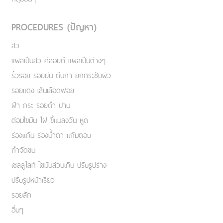
PROCEDURES (ปัญหา)
สิว
แผลเป็นสิว คีลอยด์ แผลเป็นต่างๆ
ริ้วรอย รอยย่น ตีนกา ยกกระชับผิว
รอยแดง เส้นเลือดฟอย
ฝ้า กระ รอยดำ ปาน
ต่อมไขมัน ไฝ ขี้แมลงวัน หูด
ร่องแก้ม ร่องน้ำตา แก้มตอบ
กำจัดขน
เชลลูไลท์ ไขมันส่วนเกิน ปรับรูปร่าง
ปรับรูปหน้าเรียว
รอยสัก
อื่นๆ