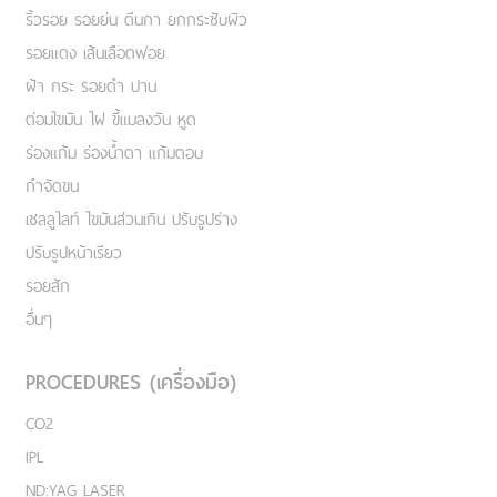
ริ้วรอย รอยย่น ตีนกา ยกกระชับผิว
รอยแดง เส้นเลือดฟอย
ฝ้า กระ รอยดำ ปาน
ต่อมไขมัน ไฝ ขี้แมลงวัน หูด
ร่องแก้ม ร่องน้ำตา แก้มตอบ
กำจัดขน
เชลลูไลท์ ไขมันส่วนเกิน ปรับรูปร่าง
ปรับรูปหน้าเรียว
รอยสัก
อื่นๆ
PROCEDURES (เครื่องมือ)
CO2
IPL
ND:YAG LASER