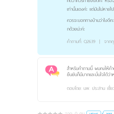
คิดว่าควรทำยังไงดีคะ หรือจ
เท่านั้นเองค่ะ แต่มันไม่หายไป
ควรจะบอกทางบ้านว่าไงดีคะ เ
กด้วยน่ะค่ะ
คำถามที่:
Q2639
|
จากค
สำหรับคำถามนี้ ผมคงให้คำต
ยืนยันก็มีมากและมั่นใจได้ว
ตอบโดย:
นพ. ประสาน เชี่ยว
จาก:
0
คน
VIEWS
3955