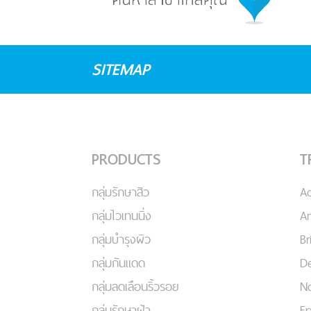
SITEMAP
PRODUCTS
T
กลุ่มรักษาสิว
A
กลุ่มไวเทนนิ่ง
An
กลุ่มบำรุงผิว
Br
กลุ่มกันแดด
De
กลุ่มลดเลือนริ้วรอย
No
กลุ่มรักษาฝ้า
Ep