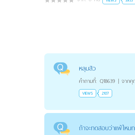
หลุมสิว
คำถามที่:
Q18639
|
จากค
VIEWS
2107
ถ้าจะทดสอบว่าแพ้ไหมท