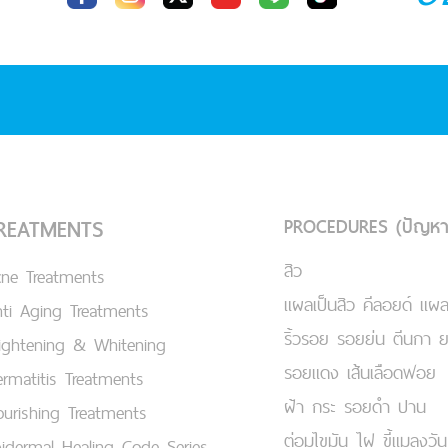
PROCEDURES (ปัญหา
REATMENTS
สิว
cne Treatments
แผลเป็นสิว คีลอยด์ แผล
ti Aging Treatments
ริ้วรอย รอยย่น ตีนกา 
ightening & Whitening
รอยแดง เส้นเลือดฟอย
rmatitis Treatments
ฝ้า กระ รอยดำ ปาน
urishing Treatments
ต่อมไขมัน ไฝ ขี้แมลงวัน
idermal Healing Code Series