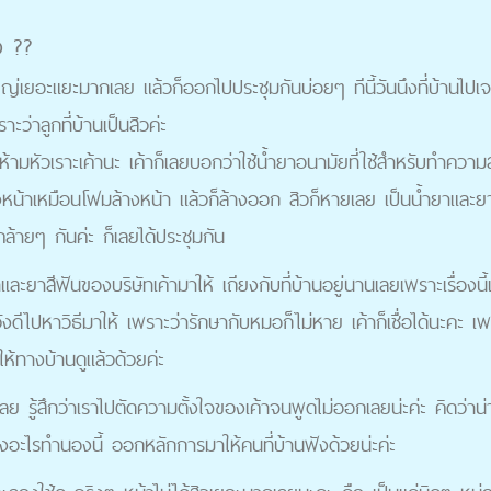
ว ??
้ใหญ่เยอะแยะมากเลย แล้วก็ออกไปประชุมกันบ่อยๆ ทีนี้วันนึงที่บ้านไป
ว่าลูกที่บ้านเป็นสิวค่ะ
ห้ามหัวเราะเค้านะ เค้าก็เลยบอกว่าใช้น้ำยาอนามัยที่ใช้สำหรับทำความ
หน้าเหมือนโฟมล้างหน้า แล้วก็ล้างออก สิวก็หายเลย เป็นน้ำยาและยาส
ล้ายๆ กันค่ะ ก็เลยได้ประชุมกัน
ยาและยาสีฟันของบริษัทเค้ามาให้ เถียงกับที่บ้านอยู่นานเลยเพราะเรื่อง
ังดีไปหาวิธีมาให้ เพราะว่ารักษากับหมอก็ไม่หาย เค้าก็เชื่อได้นะคะ เพร
ให้ทางบ้านดูแล้วด้วยค่ะ
่เลย รู้สึกว่าเราไปตัดความตั้งใจของเค้าจนพูดไม่ออกเลยน่ะค่ะ คิดว่าน่
างอะไรทำนองนี้ ออกหลักการมาให้คนที่บ้านฟังด้วยน่ะค่ะ