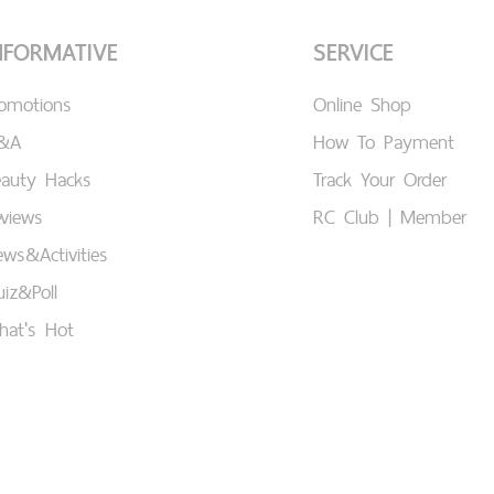
NFORMATIVE
SERVICE
romotions
Online Shop
&A
How To Payment
eauty Hacks
Track Your Order
views
RC Club | Member
ws&Activities
iz&Poll
hat's Hot