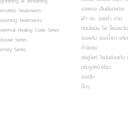
ightening & Whitening
รอยแดง เส้นเลือดฟอย
rmatitis Treatments
ฝ้า กระ รอยดำ ปาน
urishing Treatments
ต่อมไขมัน ไฝ ขี้แมลงวัน
idermal Healing Code Series
ร่องแก้ม ร่องน้ำตา แก้
clusive Series
กำจัดขน
stery Series
เชลลูไลท์ ไขมันส่วนเกิน 
ปรับรูปหน้าเรียว
รอยสัก
อื่นๆ