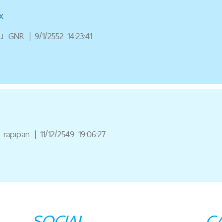
x
ณ
GNR
|
9/1/2552 14:23:41
rapipan
|
11/12/2549 19:06:27
SOCIAL
C