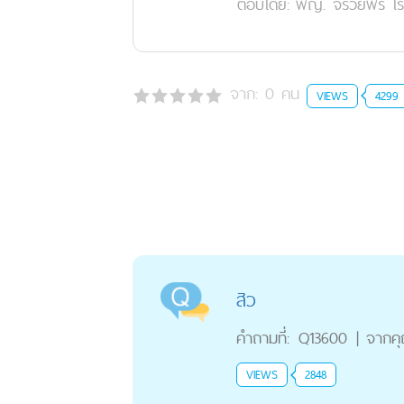
ตอบโดย:
พญ. จรวยพร โรจ
จาก:
0
คน
VIEWS
4299
สิว
คำถามที่:
Q13600
|
จากค
VIEWS
2848