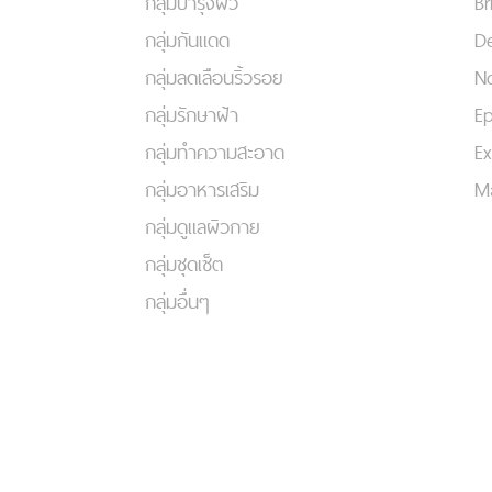
กลุ่มบำรุงผิว
Br
กลุ่มกันแดด
De
กลุ่มลดเลือนริ้วรอย
No
กลุ่มรักษาฝ้า
Ep
กลุ่มทำความสะอาด
Ex
กลุ่มอาหารเสริม
Ma
กลุ่มดูแลผิวกาย
กลุ่มชุดเซ็ต
กลุ่มอื่นๆ