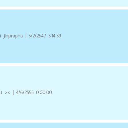
ณ
jinprapha
|
5/2/2547 3:14:39
ณ
><
|
4/6/2555 0:00:00