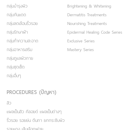
กลุ่มบำรุงผิว
Brightening & Whitening
กลุ่มกันแดด
Dermatitis Treatments
กลุ่มลดเลือนริ้วรอย
Nourishing Treatments
กลุ่มรักษาฝ้า
Epidermal Healing Code Series
กลุ่มทำความสะอาด
Exclusive Series
กลุ่มอาหารเสริม
Mastery Series
กลุ่มดูแลผิวกาย
กลุ่มชุดเซ็ต
กลุ่มอื่นๆ
PROCEDURES (ปัญหา)
สิว
แผลเป็นสิว คีลอยด์ แผลเป็นต่างๆ
ริ้วรอย รอยย่น ตีนกา ยกกระชับผิว
รอยแดง เส้นเลือดฟอย