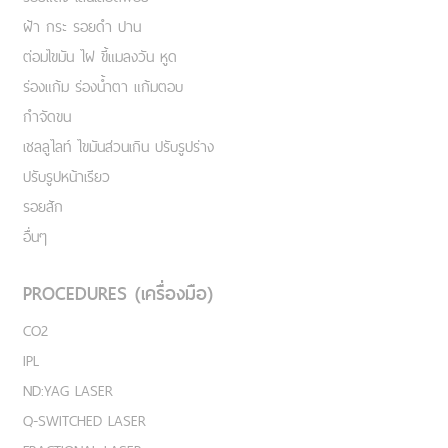
ฝ้า กระ รอยดำ ปาน
ต่อมไขมัน ไฝ ขี้แมลงวัน หูด
ร่องแก้ม ร่องน้ำตา แก้มตอบ
กำจัดขน
เชลลูไลท์ ไขมันส่วนเกิน ปรับรูปร่าง
ปรับรูปหน้าเรียว
รอยสัก
อื่นๆ
PROCEDURES (เครื่องมือ)
CO2
IPL
ND:YAG LASER
Q-SWITCHED LASER