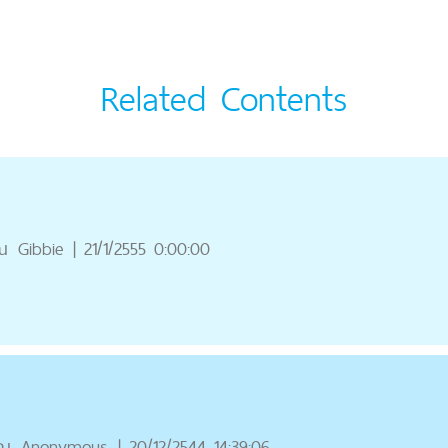
Related Contents
ณ
Gibbie
|
21/1/2555 0:00:00
ุณ
Anonymous
|
20/12/2544 14:39:06