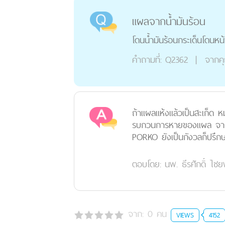
แผลจากน้ำมันร้อน
โดนน้ำมันร้อนกระเด็นโดนหน
คำถามที่:
Q2362
|
จากค
ถ้าแผลแห้งแล้วเป็นสะเก็ด ห
รบกวนการหายของแผล จากนั
PORKO ยังเป็นกังวลก็ปรึกษาแ
ตอบโดย:
นพ. ธีรศักดิ์ ไ
จาก:
0
คน
VIEWS
4152