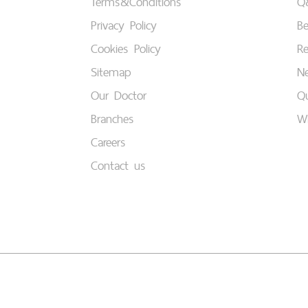
Terms&Conditions
Q
Privacy Policy
B
Cookies Policy
Re
Sitemap
Ne
Our Doctor
Qu
Branches
W
Careers
Contact us