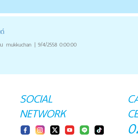
ต์
ุณ
mukkuchan
|
9/4/2558 0:00:00
SOCIAL
C
NETWORK
C
0