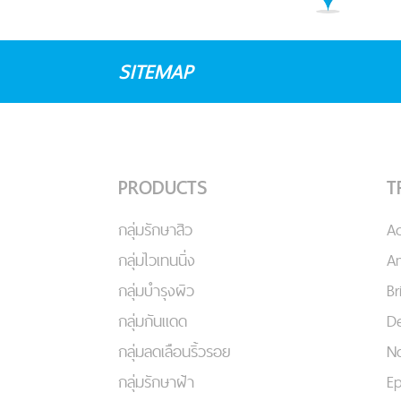
SITEMAP
PRODUCTS
T
กลุ่มรักษาสิว
A
กลุ่มไวเทนนิ่ง
An
กลุ่มบำรุงผิว
Br
กลุ่มกันแดด
De
กลุ่มลดเลือนริ้วรอย
No
กลุ่มรักษาฝ้า
Ep