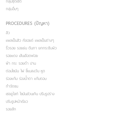
กลุ่มชุดเซ็ต
กลุ่มอื่นๆ
PROCEDURES (ปัญหา)
สิว
แผลเป็นสิว คีลอยด์ แผลเป็นต่างๆ
ริ้วรอย รอยย่น ตีนกา ยกกระชับผิว
รอยแดง เส้นเลือดฟอย
ฝ้า กระ รอยดำ ปาน
ต่อมไขมัน ไฝ ขี้แมลงวัน หูด
ร่องแก้ม ร่องน้ำตา แก้มตอบ
กำจัดขน
เชลลูไลท์ ไขมันส่วนเกิน ปรับรูปร่าง
ปรับรูปหน้าเรียว
รอยสัก