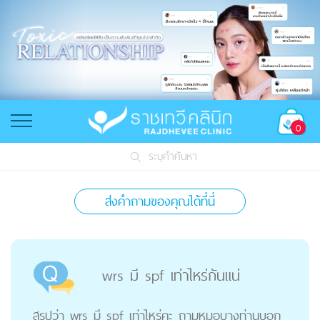
0
ระบุคำค้นหา
ส่งคำถามของคุณได้ที่นี่
wrs มี spf เท่าไหร่กันแน่
สรุปว่า wrs มี spf เท่าไหร่คะ ถามหมอบางท่านบอก