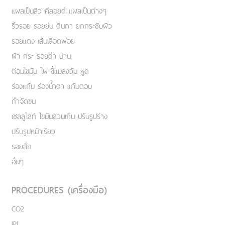
แผลเป็นสิว คีลอยด์ แผลเป็นต่างๆ
ริ้วรอย รอยย่น ตีนกา ยกกระชับผิว
รอยแดง เส้นเลือดฟอย
ฝ้า กระ รอยดำ ปาน
ต่อมไขมัน ไฝ ขี้แมลงวัน หูด
ร่องแก้ม ร่องน้ำตา แก้มตอบ
กำจัดขน
เชลลูไลท์ ไขมันส่วนเกิน ปรับรูปร่าง
ปรับรูปหน้าเรียว
รอยสัก
อื่นๆ
PROCEDURES (เครื่องมือ)
CO2
IPL