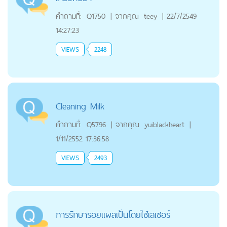
คำถามที่:
Q1750
|
จากคุณ
teey
|
22/7/2549
14:27:23
VIEWS
2248
Cleaning Milk
คำถามที่:
Q5796
|
จากคุณ
yuiblackheart
|
1/11/2552 17:36:58
VIEWS
2493
การรักษารอยแผลเป็นโดยใช้เลเซอร์