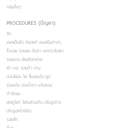
กลุ่มอื่นๆ
PROCEDURES (ปัญหา)
สิว
แผลเป็นสิว คีลอยด์ แผลเป็นต่างๆ
ริ้วรอย รอยย่น ตีนกา ยกกระชับผิว
รอยแดง เส้นเลือดฟอย
ฝ้า กระ รอยดำ ปาน
ต่อมไขมัน ไฝ ขี้แมลงวัน หูด
ร่องแก้ม ร่องน้ำตา แก้มตอบ
กำจัดขน
เชลลูไลท์ ไขมันส่วนเกิน ปรับรูปร่าง
ปรับรูปหน้าเรียว
รอยสัก
อื่นๆ