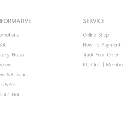
NFORMATIVE
SERVICE
romotions
Online Shop
&A
How To Payment
eauty Hacks
Track Your Order
views
RC Club | Member
ws&Activities
iz&Poll
hat's Hot