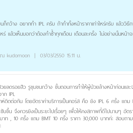
ขนก็กว้าง อยากทำ IPL ครับ ถ้าทำทั้งหน้าราคาเท่าไหร่ครับ แล้ววิธ
าไหร่ แล้วเห็นบอกว่าต้องทำซ้ำทุกเดือน เดือนละครั้ง ไม่อย่างนั้นหน้า
ุณ
kudomoon
|
03/03/2550 15:11 น.
วยลดรอยสิว รูขุมขนกว้าง ขั้นตอนการทำให้ผู้ป่วยล้างหน้าก่อนและจ
จาก IPL
์ติดต่อกัน โดยอัตราค่าบริการเป็นคอร์ส คือ ยิง IPL 6 ครั้ง แถม
ชับขึ้น จึงควรยิงเป็นระยะไปเรื่อยๆ เพื่อให้คงสภาพที่ดีไปนานๆ อัตร
บาท , 10 ครั้ง แถม BMT 10 ครั้ง ราคา 30,000 บาทค่ะ สอบถามราย
ะ