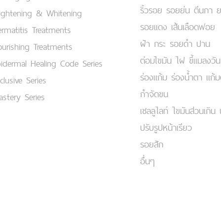
ริ้วรอย รอยย่น ตีนกา 
ightening & Whitening
รอยแดง เส้นเลือดฟอย
rmatitis Treatments
ฝ้า กระ รอยดำ ปาน
urishing Treatments
ต่อมไขมัน ไฝ ขี้แมลงวัน
idermal Healing Code Series
ร่องแก้ม ร่องน้ำตา แก้
clusive Series
กำจัดขน
stery Series
เชลลูไลท์ ไขมันส่วนเกิน 
ปรับรูปหน้าเรียว
รอยสัก
อื่นๆ