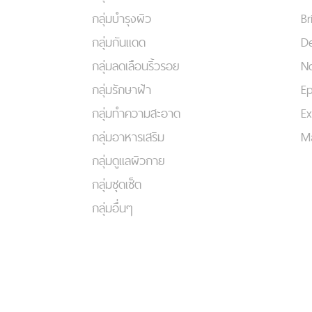
กลุ่มบำรุงผิว
Br
กลุ่มกันแดด
De
กลุ่มลดเลือนริ้วรอย
No
กลุ่มรักษาฝ้า
Ep
กลุ่มทำความสะอาด
Ex
กลุ่มอาหารเสริม
Ma
กลุ่มดูแลผิวกาย
กลุ่มชุดเซ็ต
กลุ่มอื่นๆ