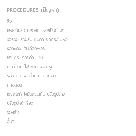
PROCEDURES (ปัญหา)
สิว
แผลเป็นสิว คีลอยด์ แผลเป็นต่างๆ
ริ้วรอย รอยย่น ตีนกา ยกกระชับผิว
รอยแดง เส้นเลือดฟอย
ฝ้า กระ รอยดำ ปาน
ต่อมไขมัน ไฝ ขี้แมลงวัน หูด
ร่องแก้ม ร่องน้ำตา แก้มตอบ
กำจัดขน
เชลลูไลท์ ไขมันส่วนเกิน ปรับรูปร่าง
ปรับรูปหน้าเรียว
รอยสัก
อื่นๆ