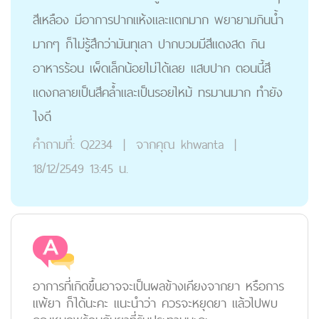
สีเหลือง มีอาการปากแห้งและแตกมาก พยายามกินน้ำ
มากๆ ก็ไม่รู้สึกว่ามันทุเลา ปากบวมมีสีแดงสด กิน
อาหารร้อน เผ็ดเล็กน้อยไม่ได้เลย แสบปาก ตอนนี้สี
แดงกลายเป็นสีคล้ำและเป็นรอยไหม้ ทรมานมาก ทำยัง
ไงดี
คำถามที่:
Q2234
|
จากคุณ
khwanta
|
18/12/2549 13:45 น.
อาการที่เกิดขึ้นอาจจะเป็นผลข้างเคียงจากยา หรือการ
แพ้ยา ก็ได้นะคะ แนะนำว่า ควรจะหยุดยา แล้วไปพบ