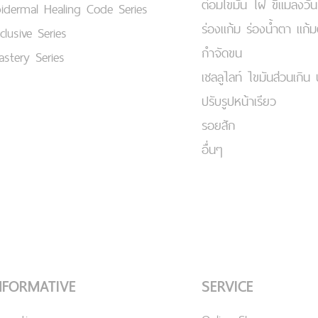
ต่อมไขมัน ไฝ ขี้แมลงวัน
idermal Healing Code Series
ร่องแก้ม ร่องน้ำตา แก้
clusive Series
กำจัดขน
stery Series
เชลลูไลท์ ไขมันส่วนเกิน 
ปรับรูปหน้าเรียว
รอยสัก
อื่นๆ
NFORMATIVE
SERVICE