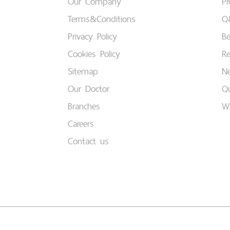
Our Company
P
Terms&Conditions
Q
Privacy Policy
B
Cookies Policy
Re
Sitemap
Ne
Our Doctor
Qu
Branches
W
Careers
Contact us