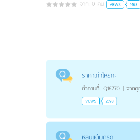
จาก:
0
คน
VIEWS
1463
ราคาเท่าไหร่คะ
คำถามที่:
Q16770
|
จากค
VIEWS
2598
หลุมแต้มกรด