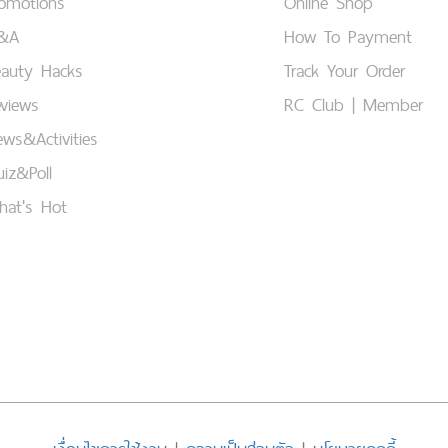
romotions
Online Shop
&A
How To Payment
eauty Hacks
Track Your Order
views
RC Club | Member
ws&Activities
iz&Poll
hat's Hot