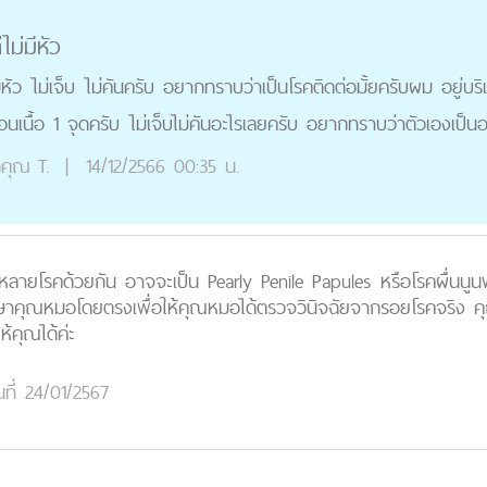
ไม่มีหัว
่มีหัว ไม่เจ็บ ไม่คันครับ อยากทราบว่าเป็นโรคติดต่อมั้ยครับผม อยู
นเนื้อ 1 จุดครับ ไม่เจ็บไม่คันอะไรเลยครับ อยากทราบว่าตัวเองเป็น
คุณ
T.
|
14/12/2566 00:35 น.
ีหลายโรคด้วยกัน อาจจะเป็น Pearly Penile Papules หรือโรคผื่นนูนพ
กษาคุณหมอโดยตรงเพื่อให้คุณหมอได้ตรวจวินิจฉัยจากรอยโรคจริง 
ห้คุณได้ค่ะ
นที่ 24/01/2567