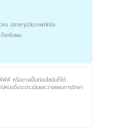
่บริเวณ ปลายๆอวัยวะเพศครับ
อะไรครับผม
ีพีพี หรืออาจเป็นต่อมไขมันก็ได้
คุณหมอจึงจะประเมินและวางแผนการรักษา