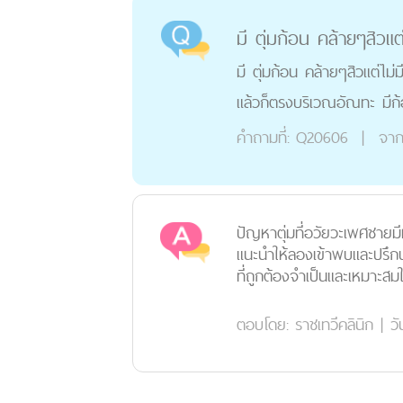
มี ตุ่มก้อน คล้ายๆสิวแต่
มี ตุ่มก้อน คล้ายๆสิวแต่ไม
แล้วก็ตรงบริเวณอัณทะ มีก้อ
คำถามที่:
Q20606
|
จาก
ปัญหาตุ่มที่อวัยวะเพศชายม
แนะนำให้ลองเข้าพบและปรึ
ที่ถูกต้องจำเป็นและเหมาะสมใ
ตอบโดย:
ราชเทวีคลินิก
|
วั