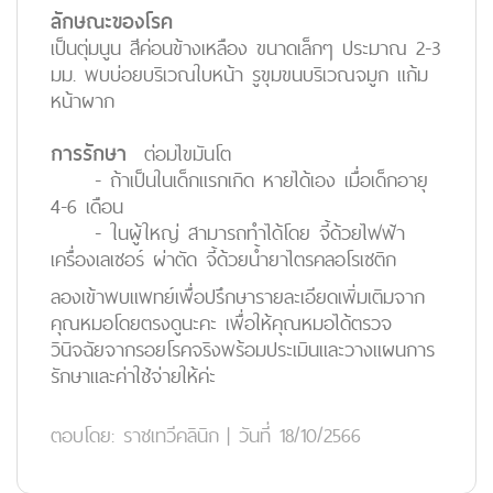
ลักษณะของโรค
เป็นตุ่มนูน สีค่อนข้างเหลือง ขนาดเล็กๆ ประมาณ 2-3
มม. พบบ่อยบริเวณใบหน้า รูขุมขนบริเวณจมูก แก้ม
หน้าผาก
การรักษา
ต่อมไขมันโต
- ถ้าเป็นในเด็กแรกเกิด หายได้เอง เมื่อเด็กอายุ
4-6 เดือน
- ในผู้ใหญ่ สามารถทำได้โดย จี้ด้วยไฟฟ้า
เครื่องเลเซอร์ ผ่าตัด จี้ด้วยน้ำยาไตรคลอโรเซติก
ลองเข้าพบแพทย์เพื่อปรึกษารายละเอียดเพิ่มเติมจาก
คุณหมอโดยตรงดูนะคะ เพื่อให้คุณหมอได้ตรวจ
วินิจฉัยจากรอยโรคจริงพร้อมประเมินและวางแผนการ
รักษาและค่าใช้จ่ายให้ค่ะ
ตอบโดย:
ราชเทวีคลินิก
|
วันที่ 18/10/2566