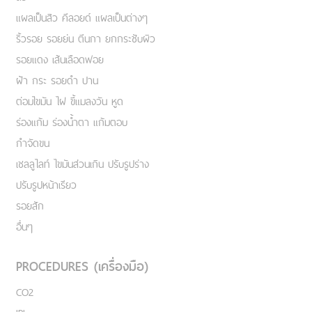
แผลเป็นสิว คีลอยด์ แผลเป็นต่างๆ
ริ้วรอย รอยย่น ตีนกา ยกกระชับผิว
รอยแดง เส้นเลือดฟอย
ฝ้า กระ รอยดำ ปาน
ต่อมไขมัน ไฝ ขี้แมลงวัน หูด
ร่องแก้ม ร่องน้ำตา แก้มตอบ
กำจัดขน
เชลลูไลท์ ไขมันส่วนเกิน ปรับรูปร่าง
ปรับรูปหน้าเรียว
รอยสัก
อื่นๆ
PROCEDURES (เครื่องมือ)
CO2