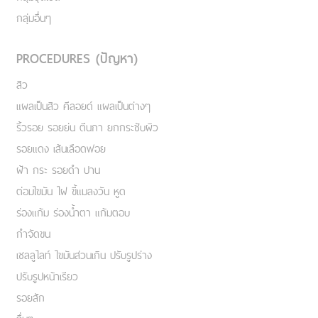
กลุ่มอื่นๆ
PROCEDURES (ปัญหา)
สิว
แผลเป็นสิว คีลอยด์ แผลเป็นต่างๆ
ริ้วรอย รอยย่น ตีนกา ยกกระชับผิว
รอยแดง เส้นเลือดฟอย
ฝ้า กระ รอยดำ ปาน
ต่อมไขมัน ไฝ ขี้แมลงวัน หูด
ร่องแก้ม ร่องน้ำตา แก้มตอบ
กำจัดขน
เชลลูไลท์ ไขมันส่วนเกิน ปรับรูปร่าง
ปรับรูปหน้าเรียว
รอยสัก