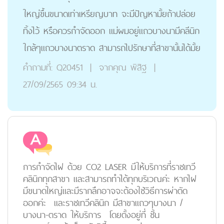
ใหญ่ขึ้นขนาดเท่าเหรียญบาท จะมีปัญหามั้ยถ้าปล่อย
ทิ้งไว้ หรือควรกำจัดออก แม่ผมอยู่แถวบางนามีคลีนิก
ใกล้ๆแถวบางนาตราด สามารถไปรักษาที่สาขานั้นได้มั้ย
คำถามที่:
Q20451
|
จากคุณ
พิสิฐ
|
27/09/2565 09:34 น.
การกำจัดไฝ ด้วย CO2 LASER มีให้บริการที่ราชเทวี
คลินิกทุกสาขา และสามารถทำได้ทุกบริเวณค่ะ หากไฝ
มีขนาดใหญ่และมีรากลึกอาจจะต้องใช้วิธีการผ่าตัด
ออกค่ะ และราชเทวีคลินิก มีสาขาแถวๆบางนา /
บางนา-ตราด ให้บริการ โดยตั้งอยู่ที่ ชั้น