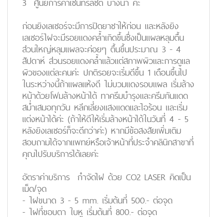
3 ศูนย์การค้าเซ็นทรัลซิตี้ บางนา ค่ะ
ก่อนยิงเลเซอร์จะมีการปิดยาชาให้ก่อน และหลังยิง
เลเซอร์ไฝจะมีรอยแดงคล้ำเกิดขึ้นซึ่งเป็นแผลหลุมตื้น
ส่วนใหญ่หลุมแผลจะค่อยๆ ตื้นขึ้นประมาณ 3 - 4
สัปดาห์ ส่วนรอยแดงคล้ำแล้วแต่สภาพผิวและการดูแล
ผิวของแต่ละคนค่ะ ปกติรอยจะเริ่มดีขึ้น 1 เดือนขึ้นไป
ในระหว่างนี้ถ้าแผลแห้งดี ไม่บวมแดงรอบแผล เริ่มล้าง
หน้าด้วยโฟมล้างหน้าได้ ทาครีมบำรุงและครีมกันแดด
สม่ำเสมอทุกวัน หลีกเลี่ยงแสงแดดและไอร้อน และเริ่ม
แต่งหน้าได้ค่ะ (ถ้าให้ดีให้เริ่มล้างหน้าได้ในวันที่ 4 - 5
หลังยิงเลเซอร์ก็จะดีกว่าค่ะ) หากมีข้อสงสัยเพิ่มเติม
สอบถามได้จากแพทย์หรือเจ้าหน้าที่ประจำคลินิกสาขาที่
คุณไปรับบริการได้เลยค่ะ
อัตราค่าบริการ กำจัดไฝ ด้วย CO2 LASER คิดเป็น
เม็ด/จุด
- ไฝขนาด 3 - 5 mm. เริ่มต้นที่ 500.- ต่อจุด
- ไฝที่ขอบตา ใบหู เริ่มต้นที่ 800.- ต่อจุด