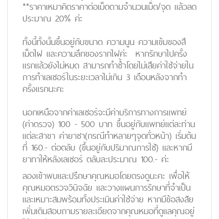
**ราคาเหมาคิดราคาต่อเม็ดตามจำนวนเม็ด/จุด แล้วลด
ประมาณ 20% ค่ะ
ทั้งนี้ทั้งนั้นขึ้นอยู่กับขนาด ความนูน ความเข้มของสี
เม็ดไฝ และความลึกของรากไฝค่ะ หากรักษาไปครั้ง
แรกแล้วยังไม่หมด สามารถทำซ้ำโดยไม่เสียค่าใช้จ่ายใน
การทำเลเซอร์ในระยะเวลาไม่เกิน 3 เดือนหลังจากทำ
ครั้งแรกนะคะ
นอกเหนือจากค่าเลเซอร์จะมีค่าบริการทางการแพทย์
(ค่าตรวจ) 100 - 500 บาท ขึ้นอยู่กับแพทย์แต่ละท่าน
แต่ละสาขา ค่ายาชา(กรณีทำหลายๆจุดทั่วหน้า) เริ่มต้น
ที่ 160.- ต่อตลับ (ขึ้นอยู่กับปริมาณการใช้) และหากมี
ยาทาให้หลังเลเซอร์ ตลับละประมาณ 100.- ค่ะ
ลองเข้าพบและปรึกษาคุณหมอโดยตรงดูนะคะ เพื่อให้
คุณหมอตรวจวินิจฉัย และวางแผนการรักษาที่จำเป็น
และเหมาะสมพร้อมทั้งประเมินค่าใช้จ่าย หากมีข้อสงสัย
เพิ่มเติมสอบถามรายละเอียดจากคุณหมอที่ดูแลคุณอยู่