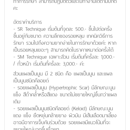
ทำการรักษา สามารถปฏิบัติตัวและไปทำงานได้ตามปกติ
คะ
อัตราค่าบริการ
- SR Technique เริ่มต้นที่จุดละ 500.- ขึ้นไปต่อครั้ง
ขึ้นอยู่กับขนาด ความลึกของรอยหลุม เทคนิควิธีการ
รักษา รวมไปถึงความยากง่ายในการรักษาด้วยค่ะ หาก
เป็นรอยหลุมเยอะๆ สามารถคิดในราคาเหมาต่อครั้งได้
- SM Technique เฉพาะส่วน เริ่มต้นที่ครั้งละ 1,000.-
/ ทั่วหน้า เริ่มต้นที่ครั้งละ 3,000.- ค่ะ
ส่วนแผลเป็นนูน มี 2 ชนิด คือ แผลเป็นนูน และแผล
เป็นนูนชนิดคีลอยด์
- รอยแผลเป็นนูน (Hypertrophic Scar) มีลักษณะนูน
แข็ง สีดำคล้ำหรือสีแดง ขนาดไม่ขยายใหญ่ขึ้นกว่าแผล
เดิม
- รอยแผลเป็นนูนชนิดคีลอยด์ (Keloid) มีลักษณะนูน
แดง แข็ง ยืดหยุ่นคล้ายยาง ผิวมัน มีเส้นเลือดมาเลี้ยง
อาจมีอาการเจ็บคันร่วมด้วย รอยแผลมีแนวโน้มที่จะ
ขยายใหญ่มากขึ้นเรื่อยๆ