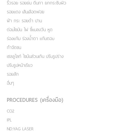
ริ้วรอย รอยย่น ตีนกา ยกกระชับผิว
รอยแดง เส้นเลือดฟอย
ฝ้า กระ รอยดำ ปาน
ต่อมไขมัน ไฝ ขี้แมลงวัน หูด
ร่องแก้ม ร่องน้ำตา แก้มตอบ
กำจัดขน
เชลลูไลท์ ไขมันส่วนเกิน ปรับรูปร่าง
ปรับรูปหน้าเรียว
รอยสัก
อื่นๆ
PROCEDURES (เครื่องมือ)
CO2
IPL
ND:YAG LASER