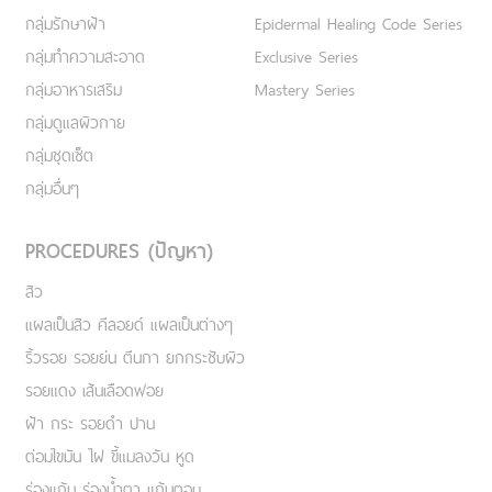
กลุ่มรักษาฝ้า
Epidermal Healing Code Series
กลุ่มทำความสะอาด
Exclusive Series
กลุ่มอาหารเสริม
Mastery Series
กลุ่มดูแลผิวกาย
กลุ่มชุดเซ็ต
กลุ่มอื่นๆ
PROCEDURES (ปัญหา)
สิว
แผลเป็นสิว คีลอยด์ แผลเป็นต่างๆ
ริ้วรอย รอยย่น ตีนกา ยกกระชับผิว
รอยแดง เส้นเลือดฟอย
ฝ้า กระ รอยดำ ปาน
ต่อมไขมัน ไฝ ขี้แมลงวัน หูด
ร่องแก้ม ร่องน้ำตา แก้มตอบ