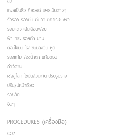
สิว
แผลเป็นสิว คีลอยด์ แผลเป็นต่างๆ
ริ้วรอย รอยย่น ตีนกา ยกกระชับผิว
รอยแดง เส้นเลือดฟอย
ฝ้า กระ รอยดำ ปาน
ต่อมไขมัน ไฝ ขี้แมลงวัน หูด
ร่องแก้ม ร่องน้ำตา แก้มตอบ
กำจัดขน
เชลลูไลท์ ไขมันส่วนเกิน ปรับรูปร่าง
ปรับรูปหน้าเรียว
รอยสัก
อื่นๆ
PROCEDURES (เครื่องมือ)
CO2