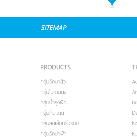
SITEMAP
PRODUCTS
T
กลุ่มรักษาสิว
A
กลุ่มไวเทนนิ่ง
An
กลุ่มบำรุงผิว
Br
กลุ่มกันแดด
De
กลุ่มลดเลือนริ้วรอย
No
กลุ่มรักษาฝ้า
Ep