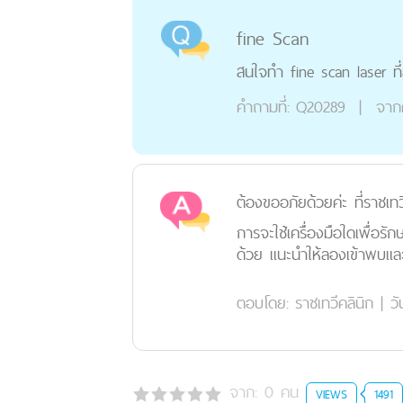
fine Scan
สนใจทำ fine scan laser ที่
คำถามที่:
Q20289
|
จาก
ต้องขออภัยด้วยค่ะ ที่ราชเทว
การจะใช้เครื่องมือใดเพื่อ
ด้วย แนะนำให้ลองเข้าพบแ
ตอบโดย:
ราชเทวีคลินิก
|
วั
จาก:
0
คน
VIEWS
1491