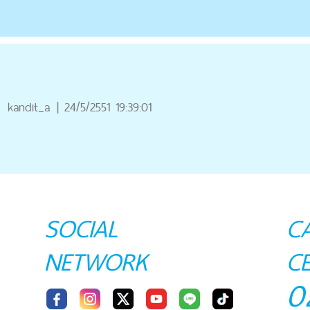
ณ
kandit_a
|
24/5/2551 19:39:01
SOCIAL
C
NETWORK
C
0