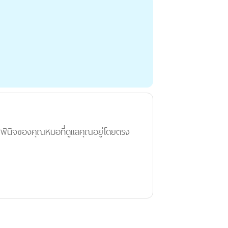
ลยพินิจของคุณหมอที่ดูแลคุณอยู่โดยตรง