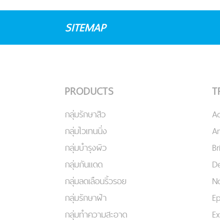
SITEMAP
PRODUCTS
T
กลุ่มรักษาสิว
A
กลุ่มไวเทนนิ่ง
An
กลุ่มบำรุงผิว
Br
กลุ่มกันแดด
De
กลุ่มลดเลือนริ้วรอย
No
กลุ่มรักษาฝ้า
Ep
กลุ่มทำความสะอาด
Ex