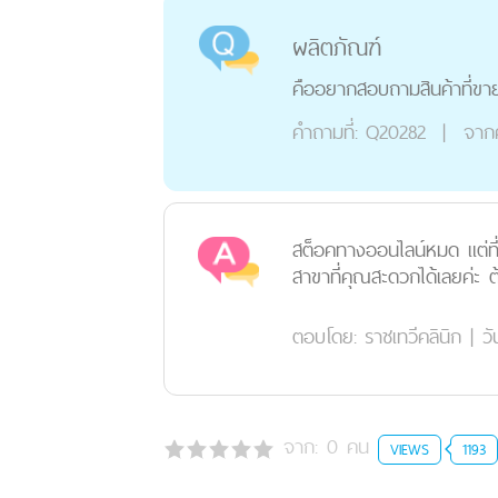
ผลิตภัณฑ์
คืออยากสอบถามสินค้าที่ขายอ
คำถามที่:
Q20282
|
จาก
สต็อคทางออนไลน์หมด แต่ที่
สาขาที่คุณสะดวกได้เลยค่ะ 
ตอบโดย:
ราชเทวีคลินิก
|
วั
จาก:
0
คน
VIEWS
1193