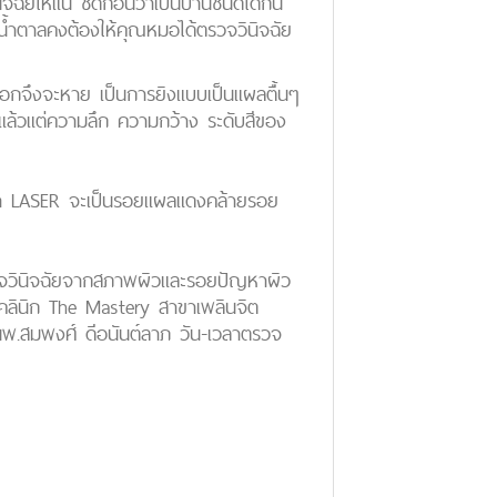
ิจฉัยให้แน่ ชัดก่อนว่าเป็นปานชนิดใดกัน
น้ำตาลคงต้องให้คุณหมอได้ตรวจวินิจฉัย
ดสีออกจึงจะหาย เป็นการยิงแบบเป็นแผลตื้นๆ
 แล้วแต่ความลึก ความกว้าง ระดับสีของ
ังทำ LASER จะเป็นรอยแผลแดงคล้ายรอย
วจวินิจฉัยจากสภาพผิวและรอยปัญหาผิว
ทวีคลินิก The Mastery สาขาเพลินจิต
นพ.สมพงศ์ ดีอนันต์ลาภ วัน-เวลาตรวจ