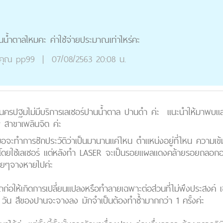
น้ำตาลไหมคะ ค่าใช้จ่ายประมาณเท่าไหร่คะ
คุณ
pp99
|
07/08/2563 20:08 น.
านครปฐมไม่มีบริการเลเซอร์ปานน้ำตาล ปานดำ ค่ะ แนะนำให้มาพบแล
 สาขาเพลินจิต ค่ะ
ะทำการซักประวัติว่าเป็นมานานแค่ไหน ตำแหน่งอยู่ที่ไหน ความเข้
องโดยใช้เลเซอร์ แต่หลังทำ LASER จะเป็นรอยแผลแดงคล้ายรอยถลอกอย
อยๆจางหายไปค่ะ
มารถก่อให้เกิดการเปลี่ยนแปลงหรือทำลายเฉพาะต่อส่วนที่ไม่พึงประสงค์
-7 วัน สีของปานจะจางลง มักจำเป็นต้องทำซ้ำมากกว่า 1 ครั้งค่ะ