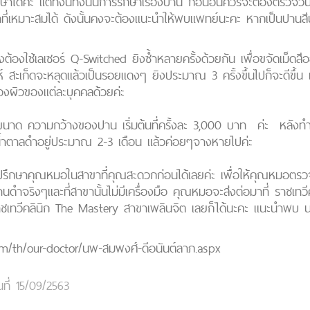
้ค่ะ แต่ทั้งนี้ทั้งนั้นการรักษาเรื่องปาน ก่อนอื่นควรจะต้องตรวจวิน
ี่เหมาะสมได้ ดังนั้นคงจะต้องแนะนำให้พบแพทย์นะคะ หากเป็นปานสี
ก คงต้องใช้เลเซอร์ Q-Switched ยิงซ้ำหลายครั้งด้วยกัน เพื่อขจัดเม็
์ สะเก็ดจะหลุดแล้วเป็นรอยแดงๆ ยิงประมาณ 3 ครั้งขึ้นไปก็จะดีขึ้น
ผิวของแต่ละบุคคลด้วยค่ะ
ู่กับขนาด ความกว้างของปาน เริ่มต้นที่ครั้งละ 3,000 บาท ค่ะ หล
น้ำตาลดำอยู่ประมาณ 2-3 เดือน แล้วค่อยๆจางหายไปค่ะ
ปรึกษาคุณหมอในสาขาที่คุณสะดวกก่อนได้เลยค่ะ เพื่อให้คุณหมอตร
านดำจริงๆและที่สาขานั้นไม่มีเครื่องมือ คุณหมอจะส่งต่อมาที่ ราชเ
าชเทวีคลินิก The Mastery สาขาเพลินจิต เลยก็ได้นะคะ แนะนำพบ 
com/th/our-doctor/นพ-สมพงศ์-ดีอนันต์ลาภ.aspx
นที่ 15/09/2563