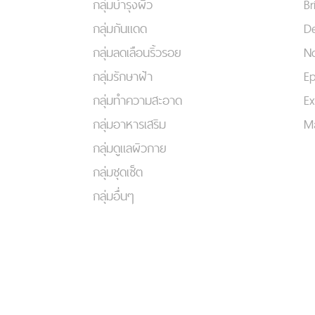
กลุ่มบำรุงผิว
Br
กลุ่มกันแดด
De
กลุ่มลดเลือนริ้วรอย
No
กลุ่มรักษาฝ้า
Ep
กลุ่มทำความสะอาด
Ex
กลุ่มอาหารเสริม
Ma
กลุ่มดูแลผิวกาย
กลุ่มชุดเซ็ต
กลุ่มอื่นๆ