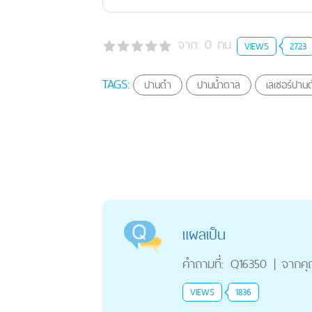
จาก:
0
คน
VIEWS
2723
TAGS:
ปานดำ
ปานน้ำตาล
เลเซอร์ปาน
แผลเป็น
คำถามที่:
Q16350
|
จากค
VIEWS
1836