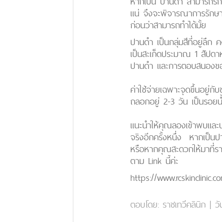
หากเป็น ปานดำ สามารถรักษาได
แน่ จึงจะพิจารณาการรักษาท
ก่อนว่าสามารถทำได้มั้ย
ปานดำ เป็นกลุ่มสีที่อยู่ลึ
เป็นสะเก็ดประมาณ 1 สัปดาห
ปานดำ และการตอบสนองของ
ค่าใช้จ่ายเฉพาะจุดขึ้นอย
ถลอกอยู่ 2-3 วัน เป็นรอย
แนะนำให้คุณลองเข้าพบและ
จริงอีกครั้งหนึ่ง หากเป็นป
หรือหากคุณสะดวกให้มาที่ร
ตาม Link นี้ค่ะ
https://www.rcskinclinic.
ตอบโดย:
ราชเทวีคลินิก
|
วั