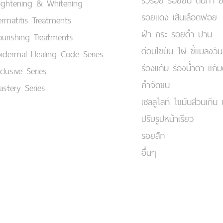
ริ้วรอย รอยย่น ตีนกา 
ightening & Whitening
รอยแดง เส้นเลือดฟอย
rmatitis Treatments
ฝ้า กระ รอยดำ ปาน
urishing Treatments
ต่อมไขมัน ไฝ ขี้แมลงวัน
idermal Healing Code Series
ร่องแก้ม ร่องน้ำตา แก้
clusive Series
กำจัดขน
stery Series
เชลลูไลท์ ไขมันส่วนเกิน 
ปรับรูปหน้าเรียว
รอยสัก
อื่นๆ