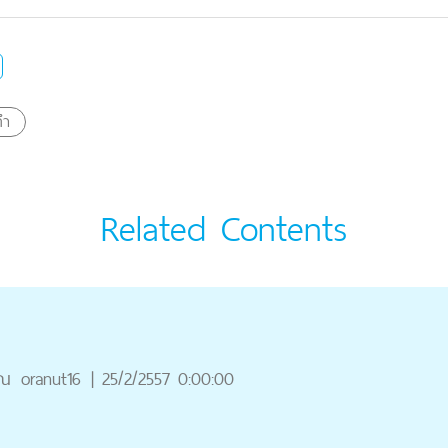
ดำ
Related Contents
ุณ
oranut16
|
25/2/2557 0:00:00